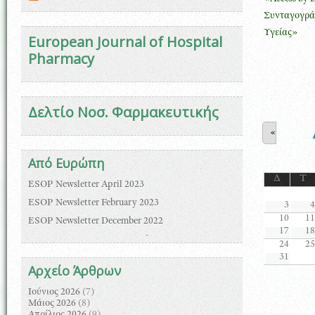
Συνταγογρά
Υγείας»
European Journal of Hospital
Pharmacy
Δελτίο Νοσ. Φαρμακευτικής
«
Από Ευρώπη
Δ
Τ
ESOP Newsletter April 2023
ESOP Newsletter February 2023
3
4
10
11
ESOP Newsletter December 2022
17
18
ΓΕΝΙΚΗ ΣΥΝΟΔΟΣ ΕΑΗΡ [European
24
25
Association of Hospital Pharmacists] 09-12 June
31
2022,Βρυξέλλες, Βέλγιο
Αρχείο Άρθρων
Έρευνα της ΕΑΗΡ για τη ετοιμότητα των
νοσοκομειακών φαρμακείων απέναντι σε
Ιούνιος 2026
(7)
μελλοντικές κρίσεις.
Μάιος 2026
(8)
Απρίλιος 2026
(9)