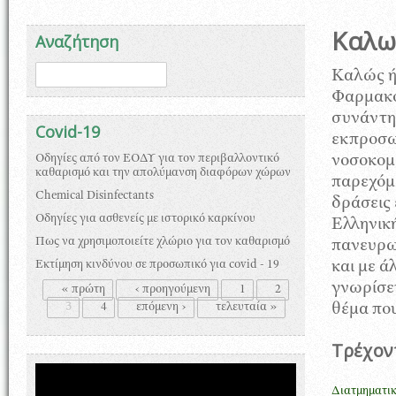
Καλως
Αναζήτηση
Φόρμα αναζήτησης
Αναζήτηση
Καλώς ή
Φαρμακο
συνάντη
Covid-19
εκπροσω
Οδηγίες από τον ΕΟΔΥ για τον περιβαλλοντικό
νοσοκομε
καθαρισμό και την απολύμανση διαφόρων χώρων
παρεχόμ
Chemical Disinfectants
δράσεις
Οδηγίες για ασθενείς με ιστορικό καρκίνου
Ελληνικ
Πως να χρησιμοποιείτε χλώριο για τον καθαρισμό
πανευρω
Εκτίμηση κινδύνου σε προσωπικό για covid - 19
και με ά
Σελίδες
γνωρίσετ
« πρώτη
‹ προηγούμενη
1
2
3
4
επόμενη ›
τελευταία »
θέμα που
Τρέχον
Διατμηματι