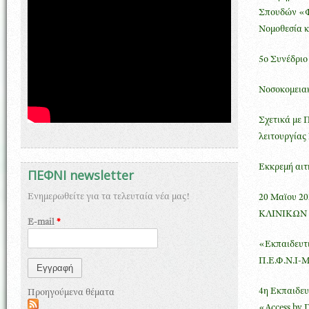
Σπουδών «Φ
Νομοθεσία 
5ο Συνέδρι
Νοσοκομειακ
Σχετικά με Π
λειτουργίας
Εκκρεμή αιτ
ΠΕΦΝΙ newsletter
Ενημερωθείτε για τα τελευταία νέα μας!
20 Μαϊου 
ΚΛΙΝΙΚΩΝ
E-mail
*
«Εκπαιδευτι
Π.Ε.Φ.Ν.Ι-Μ
4η Εκπαιδευ
Προηγούμενα θέματα
«Access by 