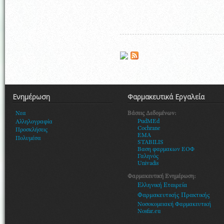
Ενημέρωση
Φαρμακευτικά Εργαλεία
Βάσεις Δεδομένων:
Νεα
PudMEd
Αλληλογραφία
Cochrane
Προσκλήσεις
EMA
Πολυμέσα
STABILIS
Βαση φαρμακων ΕΟΦ
Γαληνός
Univadis
Φαρμακευτική Ενημέρωση:
Ελληνική Εταιρεία
Φαρμακευτικής Πρακτικής
Νοσοκομειακή Φαρμακευτική
Nosfar.eu