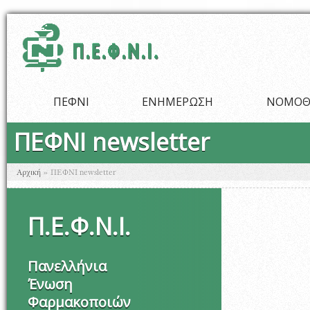
Παράκαμψη προς το κυρίως περιεχόμενο
ΠΕΦΝΙ
ΕΝΗΜΕΡΩΣΗ
ΝΟΜΟΘ
ΠΕΦΝΙ newsletter
Είστε εδώ
Αρχική
»
ΠΕΦΝΙ newsletter
Π
.
Ε
.
Φ
.
Ν
.
Ι
.
Πανελλήνια
Ένωση
Φαρμακοποιών