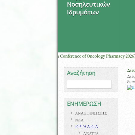
Νοσηλευτικών
Ιδρυμάτων
7 (European Conference of Oncology Pharmacy 2026)- Ljubljana
Διευ
Αναζήτηση
Διευ
Φόρμα αναζήτησης
Αναζήτηση
διαγ
ΕΝΗΜΕΡΩΣΗ
ΑΝΑΚΟΙΝΩΣΕΙΣ
ΝΕΑ
ΕΡΓΑΛΕΙΑ
ΔΕΛΤΙΑ