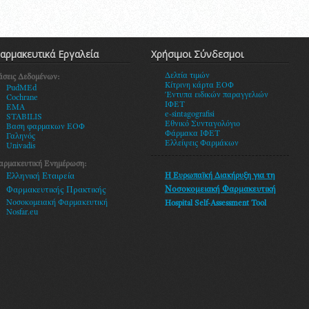
αρμακευτικά Εργαλεία
Χρήσιμοι Σύνδεσμοι
Δελτία τιμών
άσεις Δεδομένων:
Κίτρινη κάρτα ΕΟΦ
PudMEd
Έντυπα ειδικών παραγγελιών
Cochrane
ΙΦΕΤ
EMA
e-sintagografisi
STABILIS
Εθνικό Συνταγολόγιο
Βαση φαρμακων ΕΟΦ
Φάρμακα ΙΦΕΤ
Γαληνός
Ελλείψεις Φαρμάκων
Univadis
αρμακευτική Ενημέρωση:
Η Ευρωπαϊκή Διακήρυξη
για τη
Ελληνική Εταιρεία
Νοσοκομειακή Φαρμακευτική
Φαρμακευτικής Πρακτικής
Νοσοκομειακή Φαρμακευτική
Hospital Self-Assessment Tool
Nosfar.eu