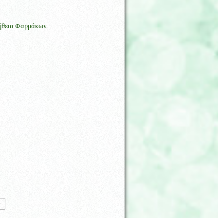
μήθεια Φαρμάκων
»