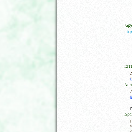
Λήξ
htt
ΕΠΥ
Δ
Δια
Δ
Δρα
Π
α
Δ