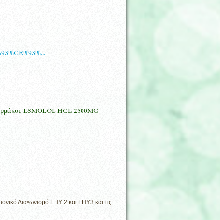
%93%CE%93%...
α Φαρμάκου ESMOLOL HCL 2500MG
ονικό Διαγωνισμό ΕΠΥ 2 και ΕΠΥ3 και τις