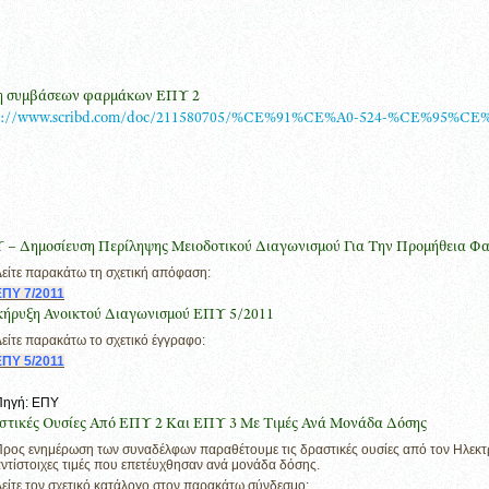
η συμβάσεων φαρμάκων ΕΠΥ 2
p://www.scribd.com/doc/211580705/%CE%91%CE%A0-524-%CE%95%CE
 – Δημοσίευση Περίληψης Μειοδοτικού Διαγωνισμού Για Την Προμήθει
είτε παρακάτω τη σχετική απόφαση:
ΕΠΥ 7/2011
κήρυξη Ανοικτού Διαγωνισμού ΕΠΥ 5/2011
είτε παρακάτω το σχετικό έγγραφο:
ΕΠΥ 5/2011
Πηγή: ΕΠΥ
στικές Ουσίες Από ΕΠΥ 2 Και ΕΠΥ 3 Με Τιμές Ανά Μονάδα Δόσης
ρος ενημέρωση των συναδέλφων παραθέτουμε τις δραστικές ουσίες από τον Ηλεκτρ
ντίστοιχες τιμές που επετέυχθησαν ανά μονάδα δόσης.
είτε τον σχετικό κατάλογο στον παρακάτω σύνδεσμο: