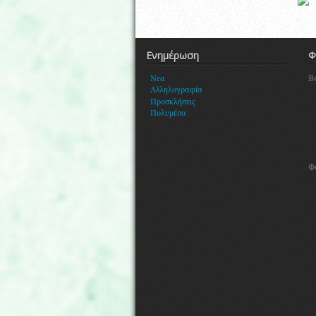
Ενημέρωση
Φ
Β
Νεα
Αλληλογραφία
Προσκλήσεις
Πολυμέσα
Φ