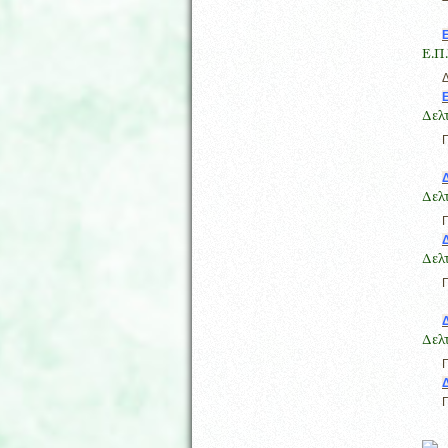
Ε.Π
Δ
E
Δελ
Π
Δελ
Π
Δελ
Π
Δελ
Π
Σε