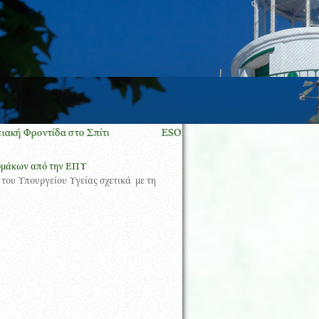
ο Σπίτι
ESOP GLOBAL social media campaign for ECOP 7
φαρμάκων από την ΕΠΥ
 του Υπουργείου Υγείας σχετικά με τη