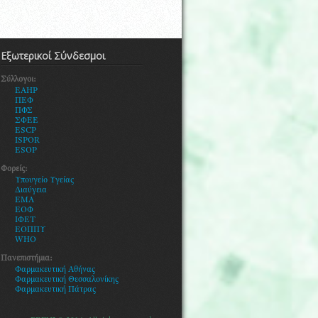
Εξωτερικοί Σύνδεσμοι
Σύλλογοι:
EAHP
ΠΕΦ
ΠΦΣ
ΣΦΕΕ
ESCP
ISPOR
ESOP
Φορείς:
Υ
πουγείο Υγείας
Διαύγεια
ΕΜΑ
ΕΟΦ
ΙΦΕΤ
ΕΟΠΠΥ
WHO
Πανεπιστήμια:
Φαρμακευτική Αθήνας
Φαρμακευτική Θεσσαλονίκης
Φ
αρμακευτική Πάτρας