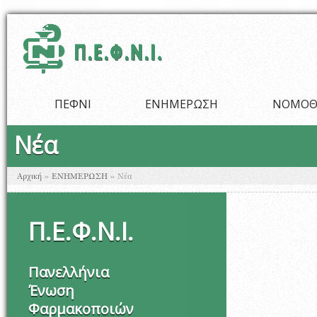
Παράκαμψη προς το κυρίως περιεχόμενο
ΠΕΦΝΙ
ΕΝΗΜΕΡΩΣΗ
ΝΟΜΟΘ
Νέα
Είστε εδώ
Αρχική
»
ΕΝΗΜΕΡΩΣΗ
»
Νέα
Π
.
Ε
.
Φ
.
Ν
.
Ι
.
Πανελλήνια
Ένωση
Φαρμακοποιών