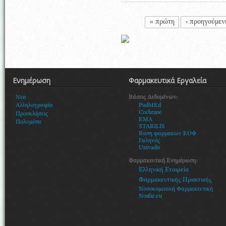
Σελίδες
« πρώτη
‹ προηγούμεν
Ενημέρωση
Φαρμακευτικά Εργαλεία
Βάσεις Δεδομένων:
Νεα
PudMEd
Αλληλογραφία
Cochrane
Προσκλήσεις
EMA
Πολυμέσα
STABILIS
Βαση φαρμακων ΕΟΦ
Γαληνός
Univadis
Φαρμακευτική Ενημέρωση:
Ελληνική Εταιρεία
Φαρμακευτικής Πρακτικής
Νοσοκομειακή Φαρμακευτική
Nosfar.eu