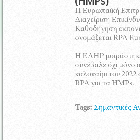
(HMPs)
Η Ευρωπαϊκή Επιτρ
Διαχείριση Επικίν
Καθοδήγηση εκπονή
ονομάζεται RPA Euro
Η EAHP μοιράστηκε 
συνέβαλε όχι μόνο 
καλοκαίρι του 2022
RPA για τα HMPs.
Tags:
Σημαντικές Α