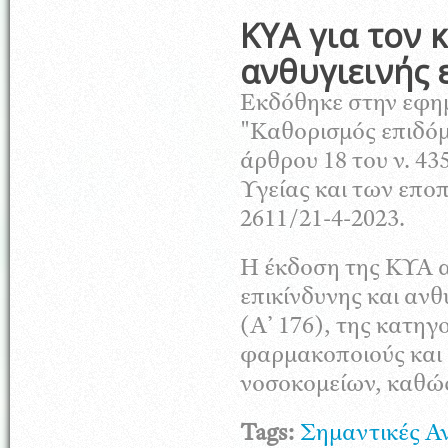
ΚΥΑ για τον
ανθυγιεινής 
Εκδόθηκε στην εφημ
"Καθορισμός επιδόμ
άρθρου 18 του ν. 4
Υγείας και των επο
2611/21-4-2023.
Η έκδοση της ΚΥΑ α
επικίνδυνης και ανθ
(Α’ 176), της κατηγ
φαρμακοποιούς και
νοσοκομείων, καθώς
Tags:
Σημαντικές Α