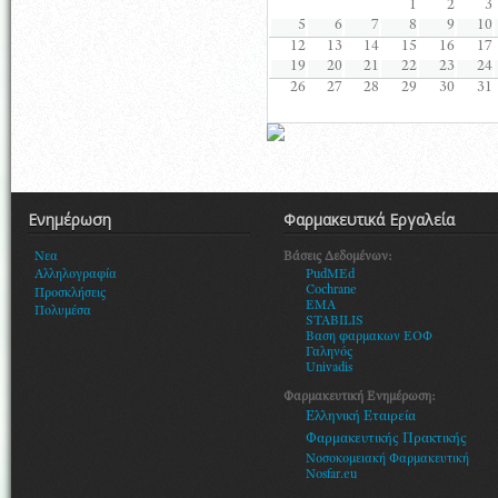
1
2
3
5
6
7
8
9
10
12
13
14
15
16
17
19
20
21
22
23
24
26
27
28
29
30
31
Ενημέρωση
Φαρμακευτικά Εργαλεία
Βάσεις Δεδομένων:
Νεα
PudMEd
Αλληλογραφία
Cochrane
Προσκλήσεις
EMA
Πολυμέσα
STABILIS
Βαση φαρμακων ΕΟΦ
Γαληνός
Univadis
Φαρμακευτική Ενημέρωση:
Ελληνική Εταιρεία
Φαρμακευτικής Πρακτικής
Νοσοκομειακή Φαρμακευτική
Nosfar.eu