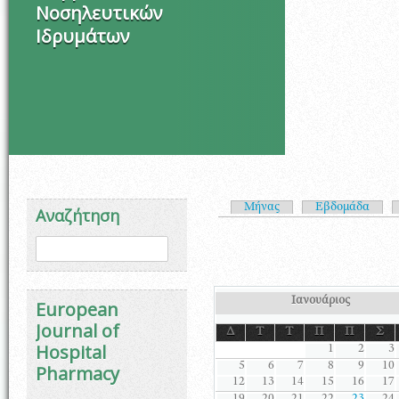
Νοσηλευτικών
Ιδρυμάτων
Πρωτεύουσες καρτέλ
Μήνας
Εβδομάδα
Αναζήτηση
Φόρμα αναζήτησης
Αναζήτηση
Ιανουάριος
European
Journal of
Δ
Τ
Τ
Π
Π
Σ
Hospital
1
2
3
5
6
7
8
9
10
Pharmacy
12
13
14
15
16
17