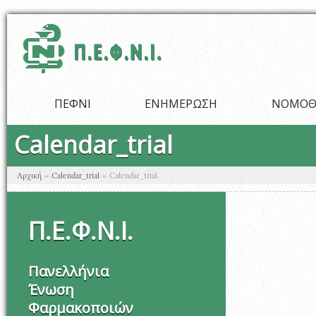
Παράκαμψη προς το κυρίως περιεχόμενο
ΠΕΦΝΙ
ΕΝΗΜΕΡΩΣΗ
ΝΟΜΟΘ
Calendar_trial
Είστε εδώ
Αρχική
»
Calendar_trial
»
Calendar_trial
Π
.
Ε
.
Φ
.
Ν
.
Ι
.
Πανελλήνια
Ένωση
Φαρμακοποιών