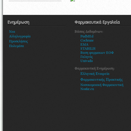
Ενημέρωση
Φαρμακευτικά Εργαλεία
Βάσεις Δεδομένων:
Νεα
PudMEd
Αλληλογραφία
Cochrane
Προσκλήσεις
EMA
Πολυμέσα
STABILIS
Βαση φαρμακων ΕΟΦ
Γαληνός
Univadis
Φαρμακευτική Ενημέρωση:
Ελληνική Εταιρεία
Φαρμακευτικής Πρακτικής
Νοσοκομειακή Φαρμακευτική
Nosfar.eu