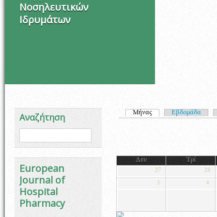
Νοσηλευτικών
Ιδρυμάτων
Πρωτεύουσες καρτέλ
Μήνας
(ενεργή καρτέλα)
Εβδομάδα
Αναζήτηση
Φόρμα αναζήτησης
Αναζήτηση
Δευ
Τρί
European
27
28
Journal of
3
4
Hospital
Pharmacy