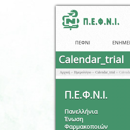
Παράκαμψη προς το κυρίως περιεχόμενο
ΠΕΦΝΙ
ΕΝΗΜΕ
Calendar_trial
Είστε εδώ
Αρχική
»
Ημερολόγιο
»
Calendar_trial
»
Calenda
Π
.
Ε
.
Φ
.
Ν
.
Ι
.
Πανελλήνια
Ένωση
Φαρμακοποιών