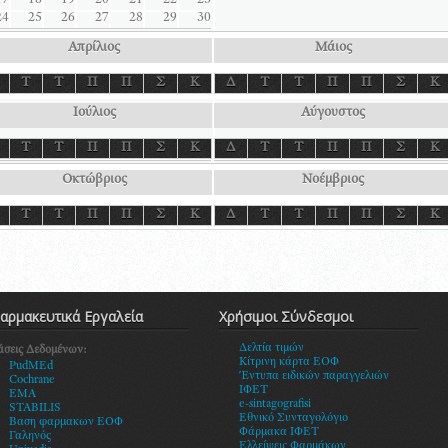
17
18
19
20
21
22
23
24
25
26
27
28
29
30
Απρίλιος
Μάιος
Τ
Τ
Π
Π
Σ
Κ
Δ
Τ
Τ
Π
Π
Σ
Κ
Ιούλιος
Αύγουστος
Τ
Τ
Π
Π
Σ
Κ
Δ
Τ
Τ
Π
Π
Σ
Κ
Οκτώβριος
Νοέμβριος
Τ
Τ
Π
Π
Σ
Κ
Δ
Τ
Τ
Π
Π
Σ
Κ
αρμακευτικά Εργαλεία
Χρήσιμοι Σύνδεσμοι
Δελτία τιμών
άσεις Δεδομένων:
Κίτρινη κάρτα ΕΟΦ
PudMEd
Έντυπα ειδικών παραγγελιών
Cochrane
ΙΦΕΤ
EMA
e-sintagografisi
STABILIS
Εθνικό Συνταγολόγιο
Βαση φαρμακων ΕΟΦ
Φάρμακα ΙΦΕΤ
Γαληνός
Ελλείψεις Φαρμάκων