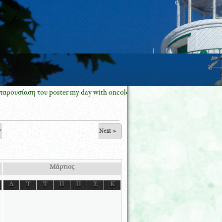
ση του poster my day with oncology pharmacy GREECE με τον Πρόεδρο 
v
Next »
Μάρτιος
Δ
Τ
Τ
Π
Π
Σ
Κ