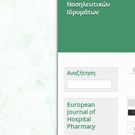
Νοσηλευτικών
Ιδρυμάτων
Πρ
Αναζήτηση
Φόρμα αναζήτησης
Αναζήτηση
European
Journal of
Δ
Hospital
Pharmacy