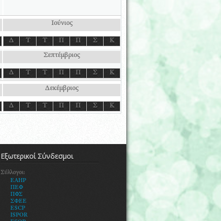
Ιούνιος
Δ
Τ
Τ
Π
Π
Σ
Κ
Σεπτέμβριος
Δ
Τ
Τ
Π
Π
Σ
Κ
Δεκέμβριος
Δ
Τ
Τ
Π
Π
Σ
Κ
Εξωτερικοί Σύνδεσμοι
Σύλλογοι:
EAHP
ΠΕΦ
ΠΦΣ
ΣΦΕΕ
ESCP
ISPOR