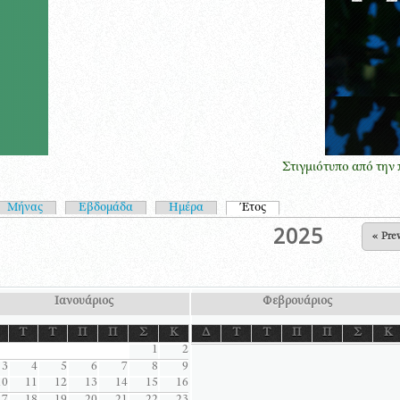
Στιγμιότυπο από την παρουσία
ωτεύουσες καρτέλες
Μήνας
Εβδομάδα
Ημέρα
Έτος
(ενεργή καρτέλα)
2025
« Pre
Ιανουάριος
Φεβρουάριος
Τ
Τ
Π
Π
Σ
Κ
Δ
Τ
Τ
Π
Π
Σ
Κ
1
2
3
4
5
6
7
8
9
10
11
12
13
14
15
16