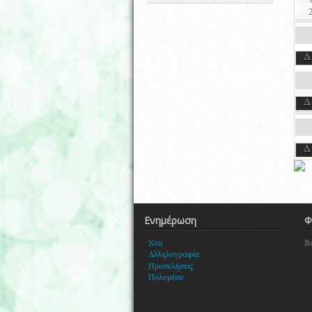
Δ
Δ
Δ
Ενημέρωση
Φ
Β
Νεα
Αλληλογραφία
Προσκλήσεις
Πολυμέσα