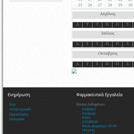
18
19
20
21
22
23
25
26
27
28
29
30
Απρίλιος
Δ
Τ
Τ
Π
Π
Σ
Ιούλιος
Δ
Τ
Τ
Π
Π
Σ
Οκτώβριος
Δ
Τ
Τ
Π
Π
Σ
Ενημέρωση
Φαρμακευτικά Εργαλεία
Βάσεις Δεδομένων:
Νεα
PudMEd
Αλληλογραφία
Cochrane
Προσκλήσεις
EMA
Πολυμέσα
STABILIS
Βαση φαρμακων ΕΟΦ
Γαληνός