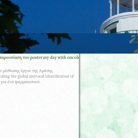
αση του poster my day with oncology pharmacy GREECE με τον Πρόεδρο
ν μίσθωσης έργου της Δράσης
g the global univocal identification of
 για ένα φαρμακοποιό.