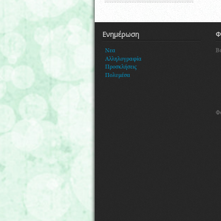
Ενημέρωση
Φ
Β
Νεα
Αλληλογραφία
Προσκλήσεις
Πολυμέσα
Φ