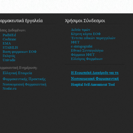
αρμακευτικά Εργαλεία
Χρήσιμοι Σύνδεσμοι
Δελτία τιμών
άσεις Δεδομένων:
Κίτρινη κάρτα ΕΟΦ
PudMEd
Έντυπα ειδικών παραγγελιών
Cochrane
ΙΦΕΤ
EMA
e-sintagografisi
STABILIS
Εθνικό Συνταγολόγιο
Βαση φαρμακων ΕΟΦ
Φάρμακα ΙΦΕΤ
Γαληνός
Ελλείψεις Φαρμάκων
Univadis
αρμακευτική Ενημέρωση:
Η Ευρωπαϊκή Διακήρυξη
για τη
Ελληνική Εταιρεία
Νοσοκομειακή Φαρμακευτική
Φαρμακευτικής Πρακτικής
Νοσοκομειακή Φαρμακευτική
Hospital Self-Assessment Tool
Nosfar.eu