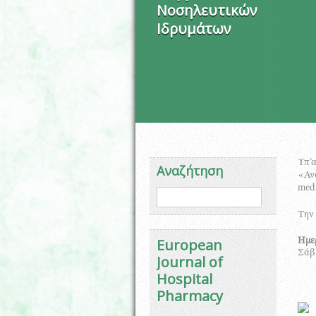
Νοσηλευτικών
Ιδρυμάτων
Υπ’α
Αναζήτηση
«Ανα
medi
Φόρμα αναζήτησης
Αναζήτηση
Την 
European
Ημε
Σάββ
Journal of
Hospital
Pharmacy