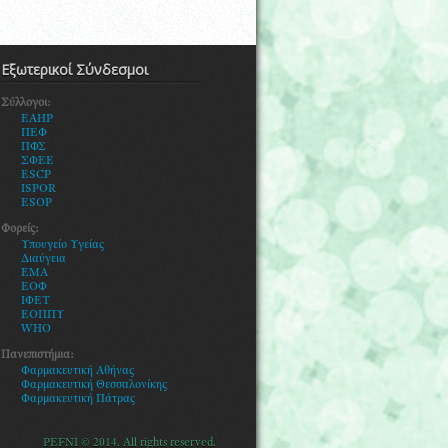
Εξωτερικοί Σύνδεσμοι
Σύλλογοι:
EAHP
ΠΕΦ
ΠΦΣ
ΣΦΕΕ
ESCP
ISPOR
ESOP
Φορείς:
Υ
πουγείο Υγείας
Διαύγεια
ΕΜΑ
ΕΟΦ
ΙΦΕΤ
ΕΟΠΠΥ
WHO
Πανεπιστήμια:
Φαρμακευτική Αθήνας
Φαρμακευτική Θεσσαλονίκης
Φ
αρμακευτική Πάτρας
PEFNI © 2014. All rights reserved.