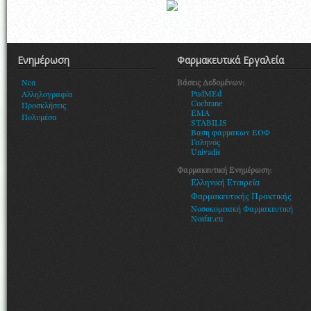
Ενημέρωση
Φαρμακευτικά Εργαλεία
Βάσεις Δεδομένων:
Νεα
PudMEd
Αλληλογραφία
Cochrane
Προσκλήσεις
EMA
Πολυμέσα
STABILIS
Βαση φαρμακων ΕΟΦ
Γαληνός
Univadis
Φαρμακευτική Ενημέρωση:
Ελληνική Εταιρεία
Φαρμακευτικής Πρακτικής
Νοσοκομειακή Φαρμακευτική
Nosfar.eu