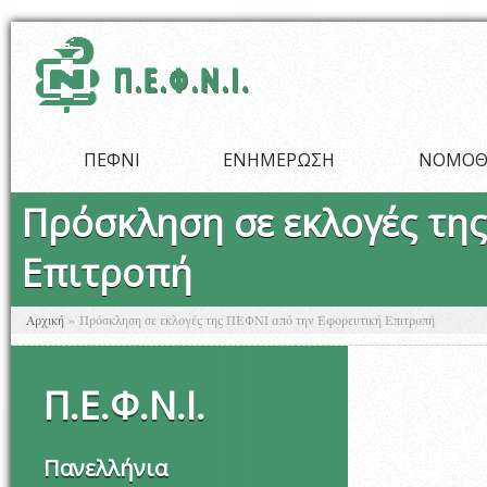
Παράκαμψη προς το κυρίως περιεχόμενο
ΠΕΦΝΙ
ΕΝΗΜΕΡΩΣΗ
ΝΟΜΟΘ
Πρόσκληση σε εκλογές τη
Επιτροπή
Είστε εδώ
Αρχική
»
Πρόσκληση σε εκλογές της ΠΕΦΝΙ από την Εφορευτική Επιτροπή
Π
.
Ε
.
Φ
.
Ν
.
Ι
.
Πανελλήνια