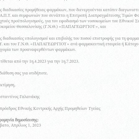
ις διαδικασίες προμήθειας φαρμάκων, που διενεργούνται κατόπιν διαγωνιστι
Α.Π.Υ. και συμφωνιών που συνάπτει η Επιτροπή Διαπραγμάτευσης Τιμών Φ
χτούς προϋπολογισμούς, για τον εφοδιασμό των νοσοκομείων του Εθνικού Συσ
οκομείου Θεσσαλονίκης (Γ.Ν.Θ.) «ΠΑΠΑΓΕΩΡΓΙΟΥ», και
ις διαδικασίες υπολογισμού και επιβολής του ποσού επιστροφής για τη φαρ
Υ. και του Γ.Ν.Θ. «ΠΑΠΑΓΕΩΡΓΙΟΥ» ανά φαρμακευτική εταιρεία ή Κάτοχο 
ηγορία των προαναφερθέντων φαρμάκων.
τίθεται από την 1η.4.2023 για την 1η.7.2023.
διάθεση σας για οτιδήποτε.
κτίμηση,
σταντίνος Γαλανάκης
πρόεδρος Εθνικής Κεντρικής Αρχής Προμηθείων Υγείας
ρομηνία δημοσίευσης:
ατο, Απρίλιος 1, 2023