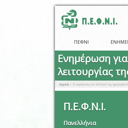
Παράκαμψη προς το κυρίως περιεχόμενο
ΠΕΦΝΙ
ΕΝΗΜΕ
Ενημέρωση για
λειτουργίας τ
Είστε εδώ
Αρχική
»
Ενημέρωση για αλλαγή της ημερομηνί
Π
.
Ε
.
Φ
.
Ν
.
Ι
.
Πανελλήνια