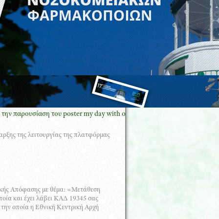
σίαση του poster my day with oncology pharmacy GREECE με τον Πρόε
ρξης της λειτουργίας της πλατφόρμας
γικής Απόφασης με θέμα: «Μετάθεση
ποία και έχει λάβει ΚΑΔ 19345 σας
 την οποία η Εθνική Κεντρική Αρχή