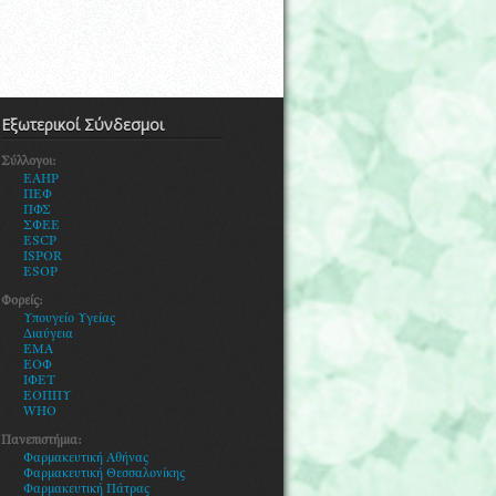
Εξωτερικοί Σύνδεσμοι
Σύλλογοι:
EAHP
ΠΕΦ
ΠΦΣ
ΣΦΕΕ
ESCP
ISPOR
ESOP
Φορείς:
Υ
πουγείο Υγείας
Διαύγεια
ΕΜΑ
ΕΟΦ
ΙΦΕΤ
ΕΟΠΠΥ
WHO
Πανεπιστήμια:
Φαρμακευτική Αθήνας
Φαρμακευτική Θεσσαλονίκης
Φ
αρμακευτική Πάτρας