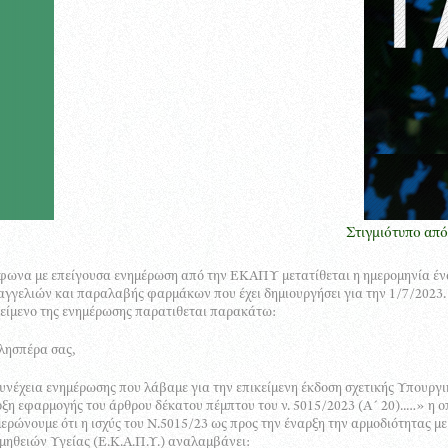
Στιγμιότυπο από την παρου
ωνα με επείγουσα ενημέρωση από την ΕΚΑΠΥ μετατίθεται η ημερομηνία ένα
γγελιών και παραλαβής φαρμάκων που έχει δημιουργήσει για την 1/7/2023.
είμενο της ενημέρωσης παρατιθεται παρακάτω:
λησπέρα σας,
υνέχεια ενημέρωσης που λάβαμε για την επικείμενη έκδοση σχετικής Υπουρ
ξη εφαρμογής του άρθρου δέκατου πέμπτου του ν. 5015/2023 (Α΄ 20)..…» η ο
ερώνουμε ότι η ισχύς του Ν.5015/23 ως προς την έναρξη την αρμοδιότητας με
ηθειών Υγείας (Ε.Κ.Α.Π.Υ.) αναλαμβάνει: