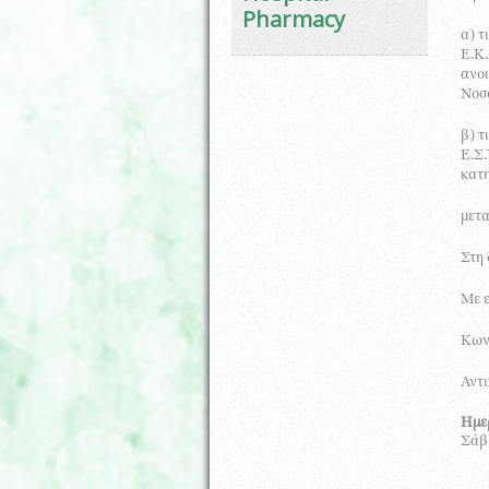
Pharmacy
α) τ
Ε.Κ.
ανοι
Νοσ
β) τ
Ε.Σ.
κατ
μετα
Στη 
Με ε
Κων
Αντι
Ημε
Σάββ