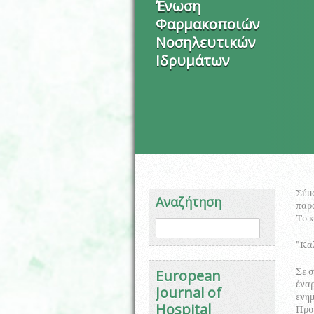
Ένωση
Φαρμακοποιών
Νοσηλευτικών
Ιδρυμάτων
Σύμφ
Αναζήτηση
παρα
Το κ
Φόρμα αναζήτησης
Αναζήτηση
"Κα
European
Σε σ
έναρ
Journal of
ενημ
Hospital
Προμ