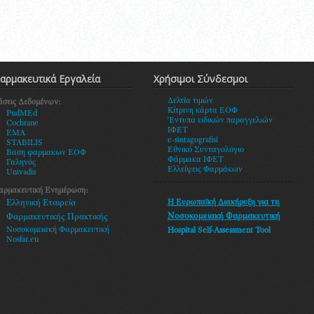
αρμακευτικά Εργαλεία
Χρήσιμοι Σύνδεσμοι
Δελτία τιμών
άσεις Δεδομένων:
Κίτρινη κάρτα ΕΟΦ
PudMEd
Έντυπα ειδικών παραγγελιών
Cochrane
ΙΦΕΤ
EMA
e-sintagografisi
STABILIS
Εθνικό Συνταγολόγιο
Βαση φαρμακων ΕΟΦ
Φάρμακα ΙΦΕΤ
Γαληνός
Ελλείψεις Φαρμάκων
Univadis
αρμακευτική Ενημέρωση:
Η Ευρωπαϊκή Διακήρυξη
για τη
Ελληνική Εταιρεία
Νοσοκομειακή Φαρμακευτική
Φαρμακευτικής Πρακτικής
Νοσοκομειακή Φαρμακευτική
Hospital Self-Assessment Tool
Nosfar.eu