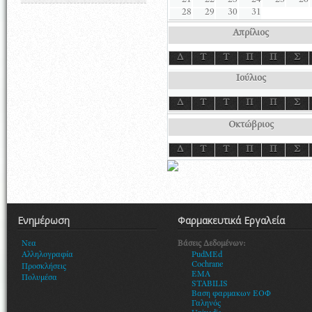
21
22
23
24
25
26
28
29
30
31
Απρίλιος
Δ
Τ
Τ
Π
Π
Σ
Ιούλιος
Δ
Τ
Τ
Π
Π
Σ
Οκτώβριος
Δ
Τ
Τ
Π
Π
Σ
Ενημέρωση
Φαρμακευτικά Εργαλεία
Βάσεις Δεδομένων:
Νεα
PudMEd
Αλληλογραφία
Cochrane
Προσκλήσεις
EMA
Πολυμέσα
STABILIS
Βαση φαρμακων ΕΟΦ
Γαληνός