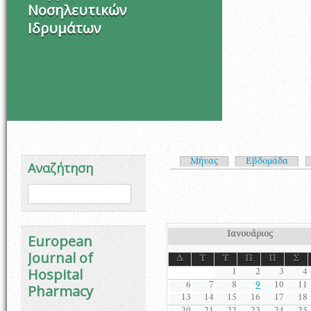
Νοσηλευτικών
Ιδρυμάτων
Πρωτεύουσες καρτέλ
Μήνας
Εβδομάδα
Αναζήτηση
Φόρμα αναζήτησης
Αναζήτηση
Ιανουάριος
European
Journal of
Δ
Τ
Τ
Π
Π
Σ
Hospital
1
2
3
4
6
7
8
9
10
11
Pharmacy
13
14
15
16
17
18