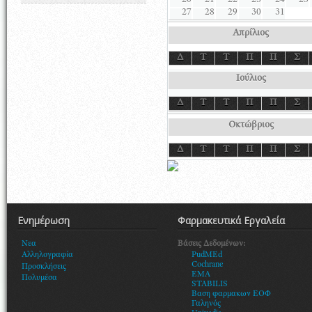
20
21
22
23
24
25
27
28
29
30
31
Απρίλιος
Δ
Τ
Τ
Π
Π
Σ
Ιούλιος
Δ
Τ
Τ
Π
Π
Σ
Οκτώβριος
Δ
Τ
Τ
Π
Π
Σ
Ενημέρωση
Φαρμακευτικά Εργαλεία
Βάσεις Δεδομένων:
Νεα
PudMEd
Αλληλογραφία
Cochrane
Προσκλήσεις
EMA
Πολυμέσα
STABILIS
Βαση φαρμακων ΕΟΦ
Γαληνός