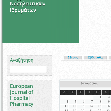
Νοσηλευτικών
Ιδρυμάτων
Πρωτεύουσες καρτέλ
Μήνας
Εβδομάδα
Αναζήτηση
Φόρμα αναζήτησης
Αναζήτηση
Ιανουάριος
European
Journal of
Δ
Τ
Τ
Π
Π
Σ
Hospital
1
2
4
5
6
7
8
9
Pharmacy
11
12
13
14
15
16