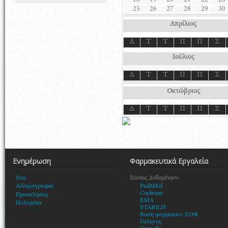
18
19
20
21
22
23
25
26
27
28
29
30
Απρίλιος
Δ
Τ
Τ
Π
Π
Σ
Ιούλιος
Δ
Τ
Τ
Π
Π
Σ
Οκτώβριος
Δ
Τ
Τ
Π
Π
Σ
Ενημέρωση
Φαρμακευτικά Εργαλεία
Βάσεις Δεδομένων:
Νεα
PudMEd
Αλληλογραφία
Cochrane
Προσκλήσεις
EMA
Πολυμέσα
STABILIS
Βαση φαρμακων ΕΟΦ
Γαληνός