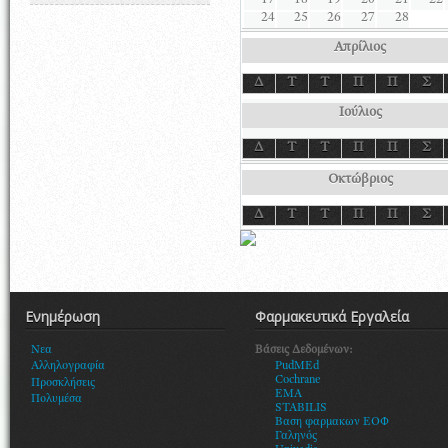
17
18
19
20
21
22
24
25
26
27
28
Απρίλιος
Δ
Τ
Τ
Π
Π
Σ
Ιούλιος
Δ
Τ
Τ
Π
Π
Σ
Οκτώβριος
Δ
Τ
Τ
Π
Π
Σ
Ενημέρωση
Φαρμακευτικά Εργαλεία
Βάσεις Δεδομένων:
Νεα
PudMEd
Αλληλογραφία
Cochrane
Προσκλήσεις
EMA
Πολυμέσα
STABILIS
Βαση φαρμακων ΕΟΦ
Γαληνός