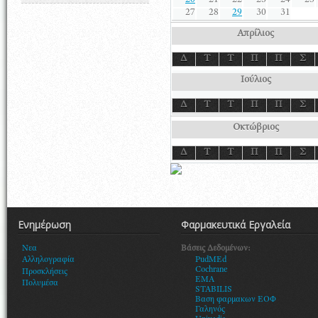
20
21
22
23
24
25
27
28
29
30
31
Απρίλιος
Δ
Τ
Τ
Π
Π
Σ
Ιούλιος
Δ
Τ
Τ
Π
Π
Σ
Οκτώβριος
Δ
Τ
Τ
Π
Π
Σ
Ενημέρωση
Φαρμακευτικά Εργαλεία
Βάσεις Δεδομένων:
Νεα
PudMEd
Αλληλογραφία
Cochrane
Προσκλήσεις
EMA
Πολυμέσα
STABILIS
Βαση φαρμακων ΕΟΦ
Γαληνός