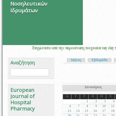
Νοσηλευτικών
Ιδρυμάτων
Στιγμιότυπο από την παρουσίαση του poster my day with on
Πρωτεύουσες καρτέλ
Μήνας
Εβδομάδα
Αναζήτηση
Φόρμα αναζήτησης
Αναζήτηση
Ιανουάριος
European
Journal of
Δ
Τ
Τ
Π
Π
Σ
Hospital
1
2
3
4
6
7
8
9
10
11
Pharmacy
13
14
15
16
17
18