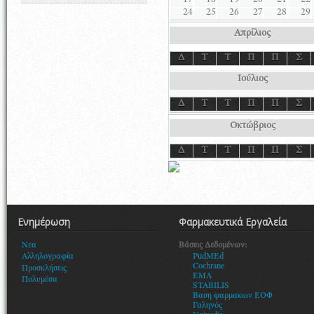
17
18
19
20
21
22
24
25
26
27
28
29
Απρίλιος
Δ
Τ
Τ
Π
Π
Σ
Ιούλιος
Δ
Τ
Τ
Π
Π
Σ
Οκτώβριος
Δ
Τ
Τ
Π
Π
Σ
Ενημέρωση
Φαρμακευτικά Εργαλεία
Βάσεις Δεδομένων:
Νεα
PudMEd
Αλληλογραφία
Cochrane
Προσκλήσεις
EMA
Πολυμέσα
STABILIS
Βαση φαρμακων ΕΟΦ
Γαληνός