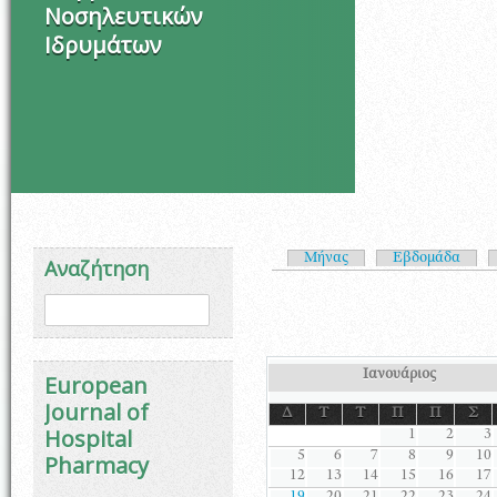
Νοσηλευτικών
Ιδρυμάτων
Πρωτεύουσες καρτέλ
Μήνας
Εβδομάδα
Αναζήτηση
Φόρμα αναζήτησης
Αναζήτηση
Ιανουάριος
European
Journal of
Δ
Τ
Τ
Π
Π
Σ
Hospital
1
2
3
5
6
7
8
9
10
Pharmacy
12
13
14
15
16
17