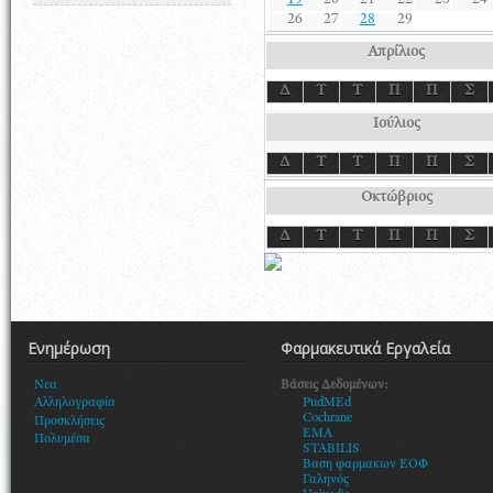
19
20
21
22
23
24
26
27
28
29
Απρίλιος
Δ
Τ
Τ
Π
Π
Σ
Ιούλιος
Δ
Τ
Τ
Π
Π
Σ
Οκτώβριος
Δ
Τ
Τ
Π
Π
Σ
Ενημέρωση
Φαρμακευτικά Εργαλεία
Βάσεις Δεδομένων:
Νεα
PudMEd
Αλληλογραφία
Cochrane
Προσκλήσεις
EMA
Πολυμέσα
STABILIS
Βαση φαρμακων ΕΟΦ
Γαληνός