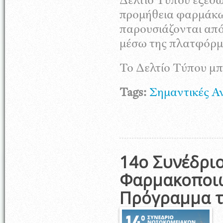
Δελτίο Τύπου εξέδ
προμήθεια φαρμάκω
παρουσιάζονται από
μέσω της πλατφόρ
Το Δελτίο Τύπου μπ
Tags:
Σημαντικές Α
14ο Συνέδρι
Φαρμακοποιώ
Πρόγραμμα τ