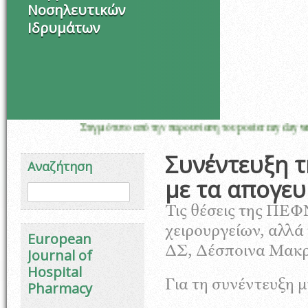
Νοσηλευτικών
Ιδρυμάτων
Στιγμιότυπο από την παρουσίαση του poster my day with oncology ph
Συνέντευξη τ
Αναζήτηση
με τα απογευ
Φόρμα αναζήτησης
Αναζήτηση
Τις θέσεις της ΠΕΦ
χειρουργείων, αλλά 
European
ΔΣ, Δέσποινα Μακρι
Journal of
Hospital
Για τη συνέντευξη 
Pharmacy