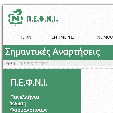
Παράκαμψη προς το κυρίως περιεχόμενο
ΠΕΦΝΙ
ΕΝΗΜΕΡΩΣΗ
ΝΟΜΟΘ
Σημαντικές Αναρτήσεις
Είστε εδώ
Αρχική
»
Σημαντικές Αναρτήσεις
Π
.
Ε
.
Φ
.
Ν
.
Ι
.
Πανελλήνια
Ένωση
Φαρμακοποιών