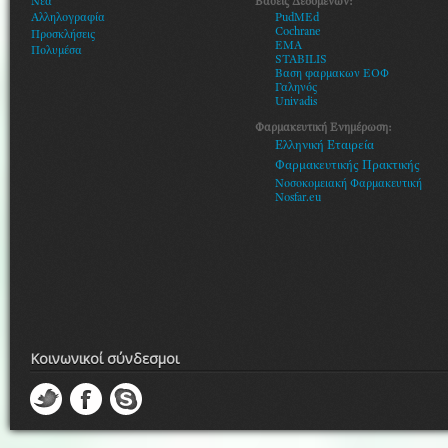
Βάσεις Δεδομένων:
Νεα
PudMEd
Αλληλογραφία
Cochrane
Προσκλήσεις
EMA
Πολυμέσα
STABILIS
Βαση φαρμακων ΕΟΦ
Γαληνός
Univadis
Φαρμακευτική Ενημέρωση:
Ελληνική Εταιρεία
Φαρμακευτικής Πρακτικής
Νοσοκομειακή Φαρμακευτική
Nosfar.eu
Κοινωνικοί σύνδεσμοι