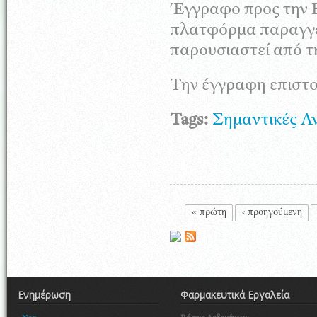
Έγγραφο προς την 
πλατφόρμα παραγγε
παρουσιαστεί από τη
Την έγγραφη επιστο
Tags:
Σημαντικές Α
Σελίδες
« πρώτη
‹ προηγούμενη
Ενημέρωση
Φαρμακευτικά Εργαλεία