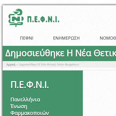
Παράκαμψη προς το κυρίως περιεχόμενο
ΠΕΦΝΙ
ΕΝΗΜΕΡΩΣΗ
ΝΟΜΟΘ
Δημοσιεύθηκε Η Νέα Θετι
Είστε εδώ
Αρχική
»
Δημοσιεύθηκε Η Νέα Θετική Λίστα Φαρμάκων
Π
.
Ε
.
Φ
.
Ν
.
Ι
.
Πανελλήνια
Ένωση
Φαρμακοποιών