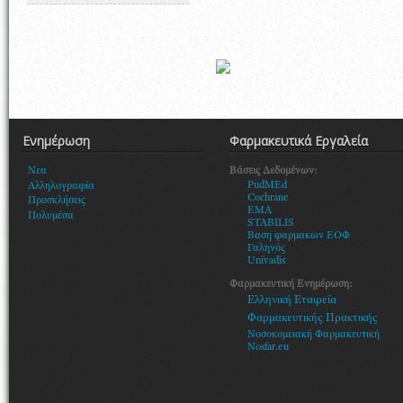
Ενημέρωση
Φαρμακευτικά Εργαλεία
Βάσεις Δεδομένων:
Νεα
PudMEd
Αλληλογραφία
Cochrane
Προσκλήσεις
EMA
Πολυμέσα
STABILIS
Βαση φαρμακων ΕΟΦ
Γαληνός
Univadis
Φαρμακευτική Ενημέρωση:
Ελληνική Εταιρεία
Φαρμακευτικής Πρακτικής
Νοσοκομειακή Φαρμακευτική
Nosfar.eu