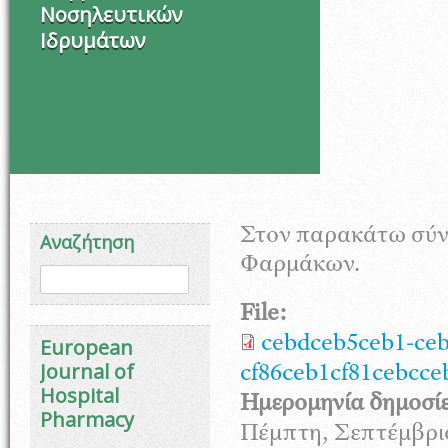
Νοσηλευτικών
Ιδρυμάτων
Στον παρακάτω σύνδ
Αναζήτηση
Φαρμάκων.
Φόρμα αναζήτησης
Αναζήτηση
File:
cebdceb5ceb1-ceb
European
Journal of
cf86ceb1cf81cebcce
Hospital
Ημερομηνία δημοσί
Pharmacy
Πέμπτη, Σεπτέμβριο