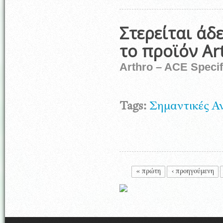
Στερείται άδ
το προϊόν Ar
Arthro – ACE Speci
Tags:
Σημαντικές Α
Σελίδες
« πρώτη
‹ προηγούμενη