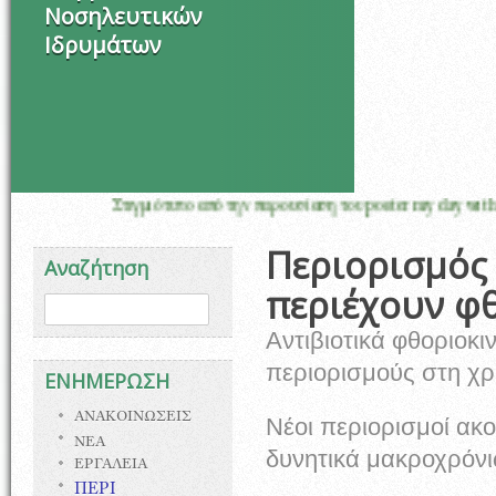
Νοσηλευτικών
Ιδρυμάτων
Στιγμιότυπο από την παρουσίαση του poster my day with oncology
Περιορισμός
Αναζήτηση
περιέχουν φθ
Φόρμα αναζήτησης
Αναζήτηση
Αντιβιοτικά φθοριοκι
περιορισμούς στη χ
ΕΝΗΜΕΡΩΣΗ
ΑΝΑΚΟΙΝΩΣΕΙΣ
Νέοι περιορισμοί α
ΝΕΑ
δυνητικά μακροχρόν
ΕΡΓΑΛΕΙΑ
ΠΕΡΙ