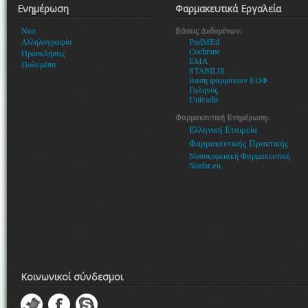
Ενημέρωση
Φαρμακευτικά Εργαλεία
Βάσεις Δεδομένων:
Νεα
PudMEd
Αλληλογραφία
Cochrane
Προσκλήσεις
EMA
Πολυμέσα
STABILIS
Βαση φαρμακων ΕΟΦ
Γαληνός
Univadis
Φαρμακευτική Ενημέρωση:
Ελληνική Εταιρεία
Φαρμακευτικής Πρακτικής
Νοσοκομειακή Φαρμακευτική
Nosfar.eu
Κοινωνικοί σύνδεσμοι