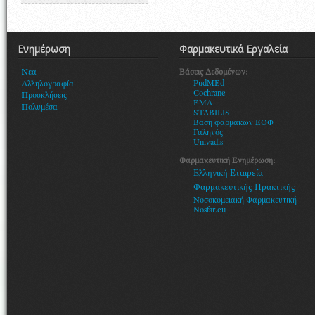
Ενημέρωση
Φαρμακευτικά Εργαλεία
Βάσεις Δεδομένων:
Νεα
PudMEd
Αλληλογραφία
Cochrane
Προσκλήσεις
EMA
Πολυμέσα
STABILIS
Βαση φαρμακων ΕΟΦ
Γαληνός
Univadis
Φαρμακευτική Ενημέρωση:
Ελληνική Εταιρεία
Φαρμακευτικής Πρακτικής
Νοσοκομειακή Φαρμακευτική
Nosfar.eu