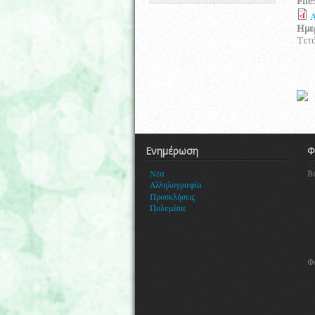
File
A
Ημε
Τετά
Ενημέρωση
Φ
Β
Νεα
Αλληλογραφία
Προσκλήσεις
Πολυμέσα
Φ