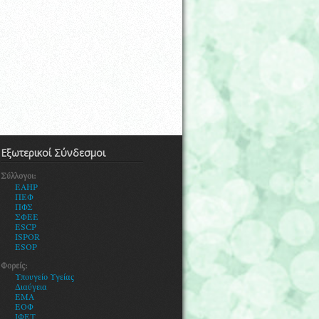
Εξωτερικοί Σύνδεσμοι
Σύλλογοι:
EAHP
ΠΕΦ
ΠΦΣ
ΣΦΕΕ
ESCP
ISPOR
ESOP
Φορείς:
Υ
πουγείο Υγείας
Διαύγεια
ΕΜΑ
ΕΟΦ
ΙΦΕΤ