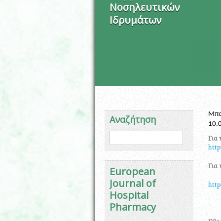
Νοσηλευτικών
Ιδρυμάτων
Μπο
Αναζήτηση
10.
Φόρμα αναζήτησης
Αναζήτηση
Για 
http
Για 
European
Journal of
http
Hospital
Pharmacy