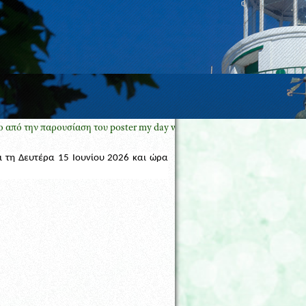
ν παρουσίαση του poster my day with oncology pharmacy GREECE με το
ι τη Δευτέρα 15 Ιουνίου 2026 και ώρα