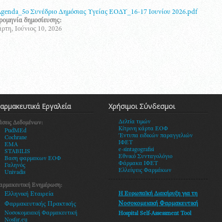
:
genda_5o Συνέδριο Δημόσιας Υγείας ΕΟΔΥ_16-17 Ιουνίου 2026.pdf
ρομηνία δημοσίευσης:
ρτη, Ιούνιος 10, 2026
αρμακευτικά Εργαλεία
Χρήσιμοι Σύνδεσμοι
Δελτία τιμών
άσεις Δεδομένων:
Κίτρινη κάρτα ΕΟΦ
PudMEd
Έντυπα ειδικών παραγγελιών
Cochrane
ΙΦΕΤ
EMA
e-sintagografisi
STABILIS
Εθνικό Συνταγολόγιο
Βαση φαρμακων ΕΟΦ
Φάρμακα ΙΦΕΤ
Γαληνός
Ελλείψεις Φαρμάκων
Univadis
αρμακευτική Ενημέρωση:
Η Ευρωπαϊκή Διακήρυξη
για τη
Ελληνική Εταιρεία
Νοσοκομειακή Φαρμακευτική
Φαρμακευτικής Πρακτικής
Νοσοκομειακή Φαρμακευτική
Hospital Self-Assessment Tool
Nosfar.eu