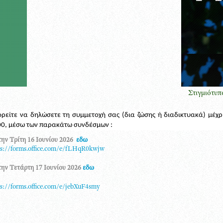
Στιγμιότυπο από τη
ρείτε να δηλώσετε τη συμμετοχή σας (δια ζώσης ή διαδικτυακά) μέχρ
00, μέσω των παρακάτω συνδέσμων :
την Τρίτη 16 Ιουνίου 2026
εδω
s://forms.office.com/e/fLHqR0kwjw
την Τετάρτη 17 Ιουνίου 2026
εδω
s://forms.office.com/e/jebXuF4smy