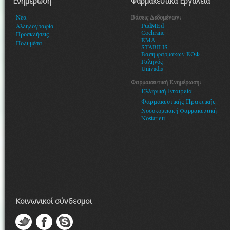
Ενημέρωση
Φαρμακευτικά Εργαλεία
Βάσεις Δεδομένων:
Νεα
PudMEd
Αλληλογραφία
Cochrane
Προσκλήσεις
EMA
Πολυμέσα
STABILIS
Βαση φαρμακων ΕΟΦ
Γαληνός
Univadis
Φαρμακευτική Ενημέρωση:
Ελληνική Εταιρεία
Φαρμακευτικής Πρακτικής
Νοσοκομειακή Φαρμακευτική
Nosfar.eu
Κοινωνικοί σύνδεσμοι