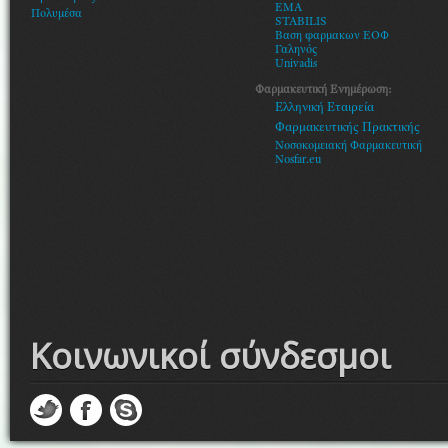
EMA
Πολυμέσα
STABILIS
Βαση φαρμακων ΕΟΦ
Γαληνός
Univadis
Φαρμακευτική Ενημέρωση:
Ελληνική Εταιρεία
Φαρμακευτικής Πρακτικής
Νοσοκομειακή Φαρμακευτική
Nosfar.eu
Κοινωνικοί σύνδεσμοι