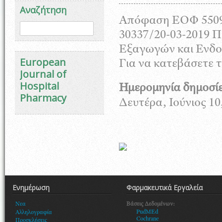
Αναζήτηση
Απόφαση ΕΟΦ 5509
Φόρμα αναζήτησης
Αναζήτηση
30337/20-03-2019 
Εξαγωγών και Ενδοκ
European
Για να κατεβάσετε
Journal of
Hospital
Ημερομηνία δημοσί
Pharmacy
Δευτέρα, Ιούνιος 10
Ενημέρωση
Φαρμακευτικά Εργαλεία
Βάσεις Δεδομένων:
Νεα
PudMEd
Αλληλογραφία
Cochrane
Προσκλήσεις