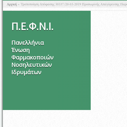
Είστε εδώ
Αρχική
»
Τροποποίηση Απόφασης 30337/20-03-2019 Προσωρινής Απαγόρευσης Παρ
Π
.
Ε
.
Φ
.
Ν
.
Ι
.
Πανελλήνια
Ένωση
Φαρμακοποιών
Νοσηλευτικών
Ιδρυμάτων