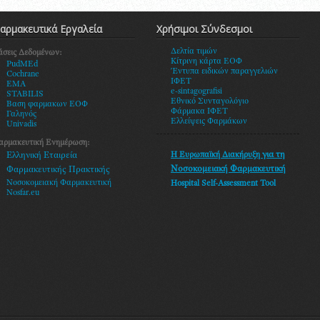
αρμακευτικά Εργαλεία
Χρήσιμοι Σύνδεσμοι
Δελτία τιμών
άσεις Δεδομένων:
Κίτρινη κάρτα ΕΟΦ
PudMEd
Έντυπα ειδικών παραγγελιών
Cochrane
ΙΦΕΤ
EMA
e-sintagografisi
STABILIS
Εθνικό Συνταγολόγιο
Βαση φαρμακων ΕΟΦ
Φάρμακα ΙΦΕΤ
Γαληνός
Ελλείψεις Φαρμάκων
Univadis
αρμακευτική Ενημέρωση:
Η Ευρωπαϊκή Διακήρυξη
για τη
Ελληνική Εταιρεία
Νοσοκομειακή Φαρμακευτική
Φαρμακευτικής Πρακτικής
Νοσοκομειακή Φαρμακευτική
Hospital Self-Assessment Tool
Nosfar.eu