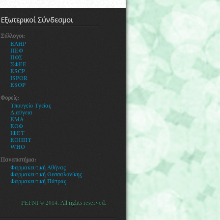
Εξωτερικοί Σύνδεσμοι
Σύλλογοι:
EAHP
ΠΕΦ
ΠΦΣ
ΣΦΕΕ
ESCP
ISPOR
ESOP
Φορείς:
Υ
πουγείο Υγείας
Διαύγεια
ΕΜΑ
ΕΟΦ
ΙΦΕΤ
ΕΟΠΠΥ
WHO
Πανεπιστήμια:
Φαρμακευτική Αθήνας
Φαρμακευτική Θεσσαλονίκης
Φ
αρμακευτική Πάτρας
PEFNI © 2014. All rights reserved.