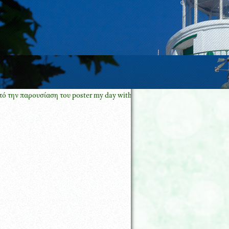
ουσίαση του poster my day with oncology pharmacy GREECE με τον Πρ