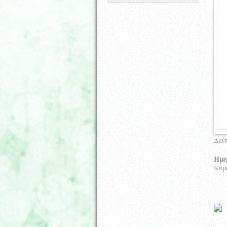
Δείτ
Ημε
Κυρι