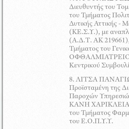
Διευθυντής του Τομ
του Τμήματος Πολιτ
Δυτικής Αττικής - 
(
ΚΕ
.Σ.Υ.), με ανα
(Α.Δ.Τ.
ΑΚ
219661)
Τμήματος του Γενι
ΟΦΘΑΛΜΙΑΤΡΕΙ
Κεντρικού Συμβουλί
8.
ΛΙΤΣΑ
ΠΑΝΑΓΙ
Προϊσταμένη της Δ
Παροχών Υπηρεσιών 
ΚΑΝΗ
ΧΑΡΙΚΛΕΙ
του Τμήματος Φαρμ
του Ε.Ο.Π.Υ.Υ.