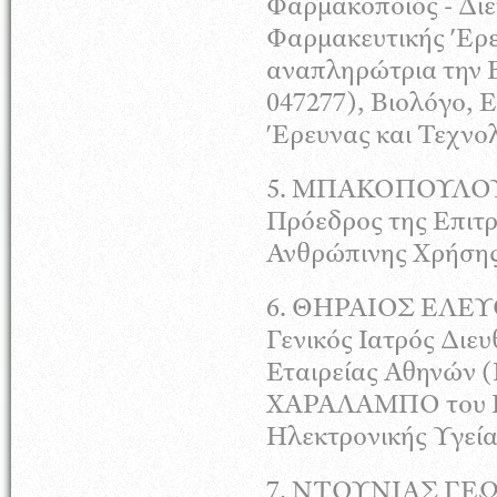
Φαρμακοποιός - Διε
Φαρμακευτικής Έρευ
αναπληρώτρια την
047277), Βιολόγο, 
Έρευνας και
Τεχνο
5.
ΜΠΑΚΟΠΟΥΛΟ
Πρόεδρος της Επιτ
Ανθρώπινης Χρήσης
6.
ΘΗΡΑΙΟΣ
ΕΛΕΥ
Γενικός Ιατρός Διευ
Εταιρείας Αθηνών (
ΧΑΡΑΛΑΜΠΟ
του 
Ηλεκτρονικής Υγείας
7.
ΝΤΟΥΝΙΑΣ
ΓΕΩ