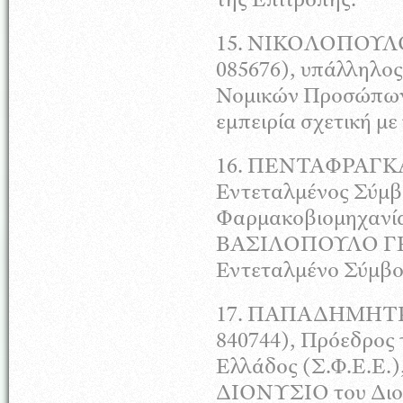
της Επιτροπής.
15.
ΝΙΚΟΛΟΠΟΥΛ
085676), υπάλληλος
Νομικών Προσώπων
εμπειρία σχετική με
16.
ΠΕΝΤΑΦΡΑΓΚ
Εντεταλμένος Σύμβ
Φαρμακοβιομηχανία
ΒΑΣΙΛΟΠΟΥΛΟ
Γ
Εντεταλμένο Σύμβο
17.
ΠΑΠΑΔΗΜΗΤ
840744), Πρόεδρος
Ελλάδος (Σ.Φ.Ε.Ε.)
ΔΙΟΝΥΣΙΟ
του Διο