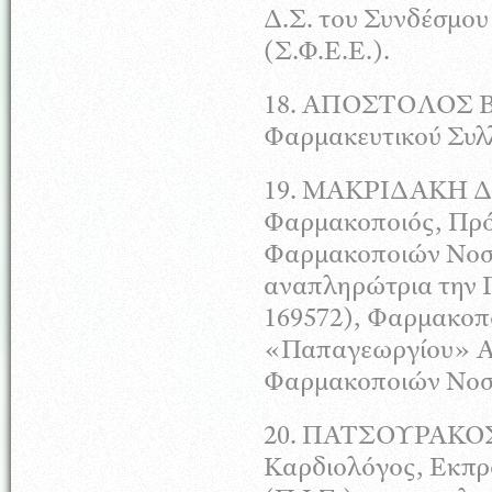
Δ.Σ. του Συνδέσμο
(Σ.Φ.Ε.Ε.).
18. ΑΠΟΣΤΟΛΟΣ ΒΑ
Φαρμα
κευτικού
Συλλ
19.
ΜΑΚΡΙΔΑΚΗ
Δ
Φαρμακοποιός, Πρό
Φαρμακοποιών Νοση
αναπληρώτρια την
169572), Φαρμακοπο
«Παπαγεωργίου»
Α
Φαρμακοποιών
Νοσ
20.
ΠΑΤΣΟΥΡΑΚΟ
Καρδιολόγος, Εκπ