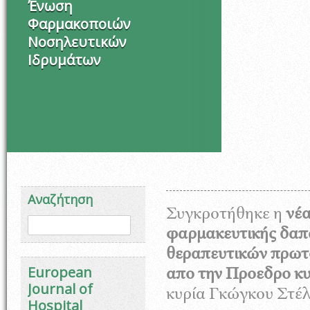
Ένωση
Φαρμακοποιών
Νοσηλευτικών
Ιδρυμάτων
Στιγ
Αναζήτηση
Συγκροτήθηκε η
νέα
Φόρμα αναζήτησης
Αναζήτηση
φαρμακευτικής δαπ
θεραπευτικών πρωτ
European
απο την Προεδρο κ
Journal of
κυρία Γκώγκου Στέλλ
Hospital