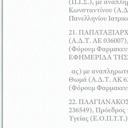
(Π.Ι.Σ.), με αναπλ
Κωνσταντίνου (Α.Δ
Πανελληνίου Ιατρικο
21.
ΠΑΠΑΤΑΞΙΑΡ
(Α.Δ.Τ. ΑΕ 036007)
(Φόρουμ Φαρμακευ
ΕΦΗΜΕΡΙ∆Α
TΗΣ
ας) με αναπληρωτ
Θωμά (Α.Δ.Τ.
ΑΚ
6
(Φόρουμ Φαρμακευτ
22.
ΠΛΑΓΙΑΝΑΚΟ
236549), Πρόεδρος
Υγείας (Ε.Ο.Π.Υ.Υ.)