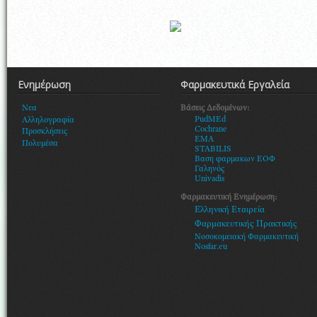
Ενημέρωση
Φαρμακευτικά Εργαλεία
Βάσεις Δεδομένων:
Νεα
PudMEd
Αλληλογραφία
Cochrane
Προσκλήσεις
EMA
Πολυμέσα
STABILIS
Βαση φαρμακων ΕΟΦ
Γαληνός
Univadis
Φαρμακευτική Ενημέρωση:
Ελληνική Εταιρεία
Φαρμακευτικής Πρακτικής
Νοσοκομειακή Φαρμακευτική
Nosfar.eu