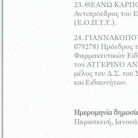
23.
ΘΕΑΝΩ
ΚΑΡΠ
Αντιπρόεδρος του 
(Ε.Ο.Π.Υ.Υ.).
24.
ΓΙΑΝΝΑΚΟΠΟ
079278) Πρόεδρος 
Φαρμακευτικών Ειδώ
τον
ΑΥΓΕΡΙΝΟ
ΑΝ
μέλος του Δ.Σ. το
και Ειδικοτήτων.
Ημερομηνία δημοσί
Παρασκευή, Ιανουάρ