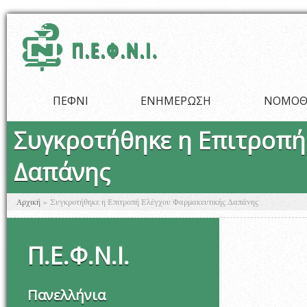
Παράκαμψη προς το κυρίως περιεχόμενο
ΠΕΦΝΙ
ΕΝΗΜΕΡΩΣΗ
ΝΟΜΟΘ
Συγκροτήθηκε η Επιτροπή
Δαπάνης
Είστε εδώ
Αρχική
»
Συγκροτήθηκε η Επιτροπή Ελέγχου Φαρμακευτικής Δαπάνης
Π
.
Ε
.
Φ
.
Ν
.
Ι
.
Πανελλήνια