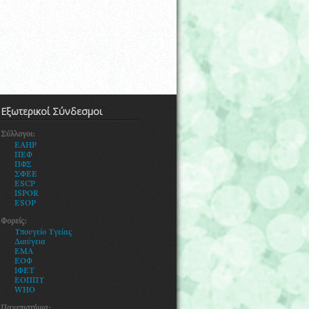
Εξωτερικοί Σύνδεσμοι
Σύλλογοι:
EAHP
ΠΕΦ
ΠΦΣ
ΣΦΕΕ
ESCP
ISPOR
ESOP
Φορείς:
Υ
πουγείο Υγείας
Διαύγεια
ΕΜΑ
ΕΟΦ
ΙΦΕΤ
ΕΟΠΠΥ
WHO
Πανεπιστήμια: