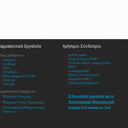
αρμακευτικά Εργαλεία
Χρήσιμοι Σύνδεσμοι
Δελτία τιμών
άσεις Δεδομένων:
Κίτρινη κάρτα ΕΟΦ
PudMEd
Έντυπα ειδικών παραγγελιών
Cochrane
ΙΦΕΤ
EMA
e-sintagografisi
STABILIS
Εθνικό Συνταγολόγιο
Βαση φαρμακων ΕΟΦ
Φάρμακα ΙΦΕΤ
Γαληνός
Ελλείψεις Φαρμάκων
Univadis
αρμακευτική Ενημέρωση:
Η Ευρωπαϊκή Διακήρυξη
για τη
Ελληνική Εταιρεία
Νοσοκομειακή Φαρμακευτική
Φαρμακευτικής Πρακτικής
Νοσοκομειακή Φαρμακευτική
Hospital Self-Assessment Tool
Nosfar.eu