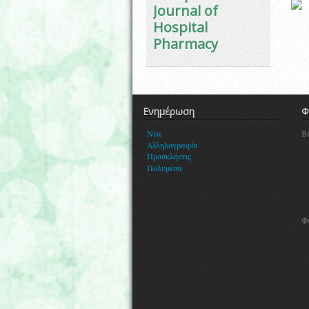
Journal of
Hospital
Pharmacy
Ενημέρωση
Φ
Β
Νεα
Αλληλογραφία
Προσκλήσεις
Πολυμέσα
Φ