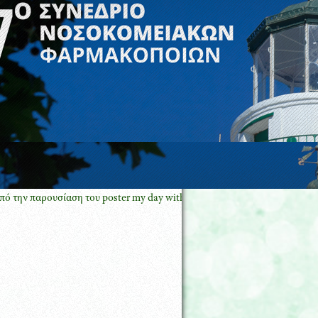
παρουσίαση του poster my day with oncology pharmacy GREECE με τον 