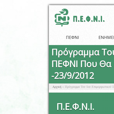
Παράκαμψη προς το κυρίως περιεχόμενο
ΠΕΦΝΙ
ΕΝΗΜΕ
Πρόγραμμα Του
ΠΕΦΝΙ Που Θα 
-23/9/2012
Είστε εδώ
Αρχική
»
Πρόγραμμα Του 5ου Επιμορφωτικού Σε
Π
.
Ε
.
Φ
.
Ν
.
Ι
.