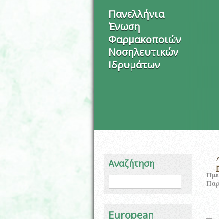
Πανελλήνια
Ένωση
Φαρμακοποιών
Νοσηλευτικών
Ιδρυμάτων
Αναζήτηση
Φόρμα αναζήτησης
Ημε
Αναζήτηση
Παρα
European