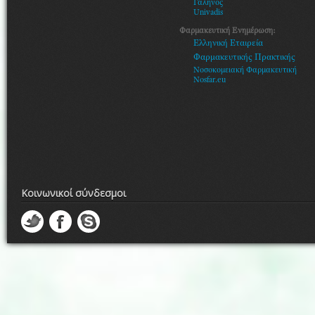
Γαληνός
Univadis
Φαρμακευτική Ενημέρωση:
Ελληνική Εταιρεία
Φαρμακευτικής Πρακτικής
Νοσοκομειακή Φαρμακευτική
Nosfar.eu
Κοινωνικοί σύνδεσμοι