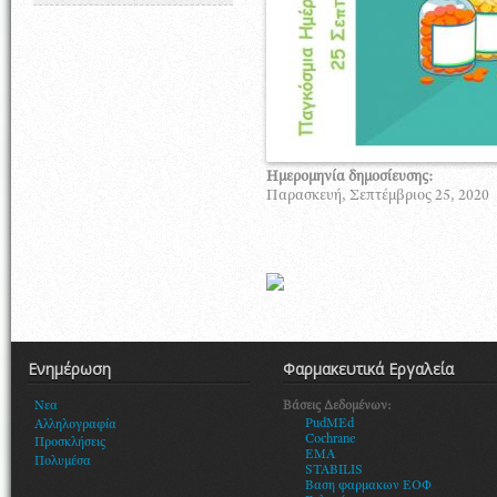
Ημερομηνία δημοσίευσης:
Παρασκευή, Σεπτέμβριος 25, 2020
Ενημέρωση
Φαρμακευτικά Εργαλεία
Βάσεις Δεδομένων:
Νεα
PudMEd
Αλληλογραφία
Cochrane
Προσκλήσεις
EMA
Πολυμέσα
STABILIS
Βαση φαρμακων ΕΟΦ