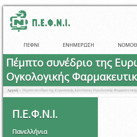
Παράκαμψη προς το κυρίως περιεχόμενο
ΠΕΦΝΙ
ΕΝΗΜΕΡΩΣΗ
ΝΟΜΟΘ
Πέμπτο συνέδριο της Ευρ
Ογκολογικής Φαρμακευτικ
Είστε εδώ
Αρχική
»
Πέμπτο συνέδριο της Ευρωπαϊκής Κοινότητας Ογκολογικής Φαρμακευτική
Π
.
Ε
.
Φ
.
Ν
.
Ι
.
Πανελλήνια