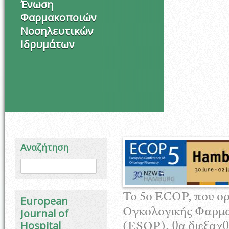
Ένωση
Φαρμακοποιών
Νοσηλευτικών
Ιδρυμάτων
Αναζήτηση
Φόρμα αναζήτησης
Αναζήτηση
Το 5ο ECOP, που ο
European
Ογκολογικής Φαρμα
Journal of
Hospital
(ESOP), θα διεξαχθε