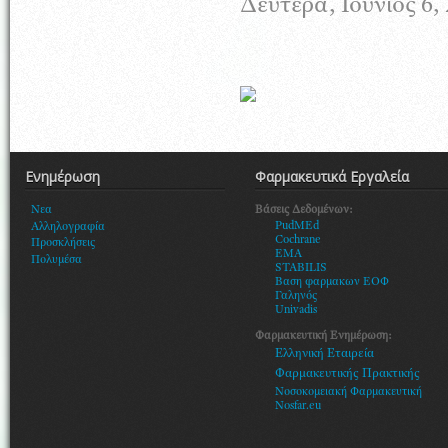
Δευτέρα, Ιούνιος 6,
Ενημέρωση
Φαρμακευτικά Εργαλεία
Βάσεις Δεδομένων:
Νεα
PudMEd
Αλληλογραφία
Cochrane
Προσκλήσεις
EMA
Πολυμέσα
STABILIS
Βαση φαρμακων ΕΟΦ
Γαληνός
Univadis
Φαρμακευτική Ενημέρωση:
Ελληνική Εταιρεία
Φαρμακευτικής Πρακτικής
Νοσοκομειακή Φαρμακευτική
Nosfar.eu