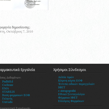
ρομηνία δημοσίευσης:
τη, Οκτώβριος 7, 2010
αρμακευτικά Εργαλεία
Χρήσιμοι Σύνδεσμοι
Δελτία τιμών
άσεις Δεδομένων:
Κίτρινη κάρτα ΕΟΦ
PudMEd
Έντυπα ειδικών παραγγελιών
Cochrane
ΙΦΕΤ
EMA
e-sintagografisi
STABILIS
Εθνικό Συνταγολόγιο
Βαση φαρμακων ΕΟΦ
Φάρμακα ΙΦΕΤ
Γαληνός
Ελλείψεις Φαρμάκων
Univadis
αρμακευτική Ενημέρωση: