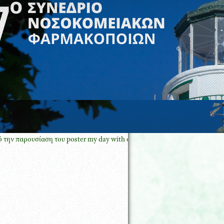
υσίαση του poster my day with oncology pharmacy GREECE με τον Πρόε