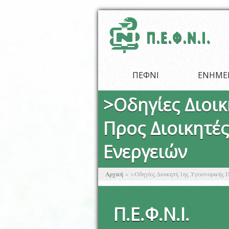
Παράκαμψη προς το κυρίως περιεχόμενο
ΠΕΦΝΙ
ΕΝΗΜΕ
>Οδηγίες Διοικ
Προς Διοικητέ
Ενεργειών
Είστε εδώ
Αρχική
»
>Οδηγίες Διοικητή 1ης Υγειονομικής 
Π
.
Ε
.
Φ
.
Ν
.
Ι
.