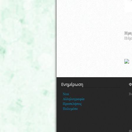
Ημε
Πέμπ
Ενημέρωση
Φ
Β
Νεα
Αλληλογραφία
Προσκλήσεις
Πολυμέσα
Φ