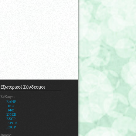
Εξωτερικοί Σύνδεσμοι
Σύλλογοι:
EAHP
ΠΕΦ
ΠΦΣ
ΣΦΕΕ
ESCP
ISPOR
ESOP
Φορείς: