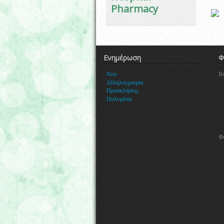
Pharmacy
Ενημέρωση
Φ
Β
Νεα
Αλληλογραφία
Προσκλήσεις
Πολυμέσα
Φ