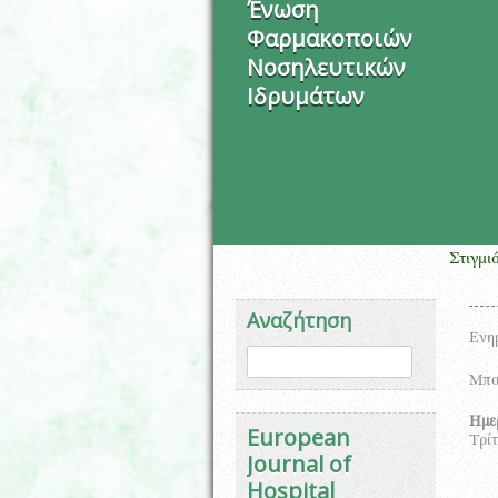
Ένωση
Φαρμακοποιών
Νοσηλευτικών
Ιδρυμάτων
Στιγμιότυπο απ
Αναζήτηση
Ενημ
Φόρμα αναζήτησης
Αναζήτηση
Μπορ
Ημε
European
Τρίτ
Journal of
Hospital