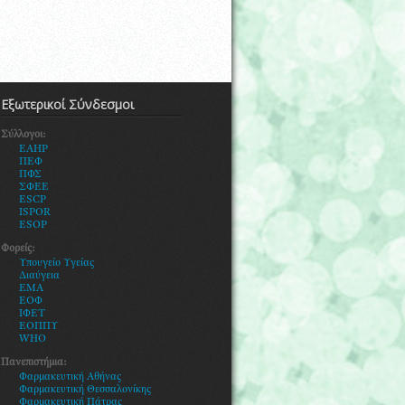
Εξωτερικοί Σύνδεσμοι
Σύλλογοι:
EAHP
ΠΕΦ
ΠΦΣ
ΣΦΕΕ
ESCP
ISPOR
ESOP
Φορείς:
Υ
πουγείο Υγείας
Διαύγεια
ΕΜΑ
ΕΟΦ
ΙΦΕΤ
ΕΟΠΠΥ
WHO
Πανεπιστήμια:
Φαρμακευτική Αθήνας
Φαρμακευτική Θεσσαλονίκης
Φ
αρμακευτική Πάτρας