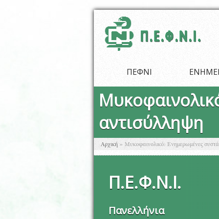
Παράκαμψη προς το κυρίως περιεχόμενο
ΠΕΦΝΙ
ΕΝΗΜΕ
Μυκοφαινολικό
αντισύλληψη
Είστε εδώ
Αρχική
»
Μυκοφαινολικό: Ενημερωμένες συστάσ
Π
.
Ε
.
Φ
.
Ν
.
Ι
.
Πανελλήνια