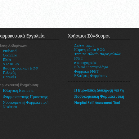
αρμακευτικά Εργαλεία
Χρήσιμοι Σύνδεσμοι
Δελτία τιμών
άσεις Δεδομένων:
Κίτρινη κάρτα ΕΟΦ
PudMEd
Έντυπα ειδικών παραγγελιών
Cochrane
ΙΦΕΤ
EMA
e-sintagografisi
STABILIS
Εθνικό Συνταγολόγιο
Βαση φαρμακων ΕΟΦ
Φάρμακα ΙΦΕΤ
Γαληνός
Ελλείψεις Φαρμάκων
Univadis
αρμακευτική Ενημέρωση:
Η Ευρωπαϊκή Διακήρυξη
για τη
Ελληνική Εταιρεία
Νοσοκομειακή Φαρμακευτική
Φαρμακευτικής Πρακτικής
Νοσοκομειακή Φαρμακευτική
Hospital Self-Assessment Tool
Nosfar.eu