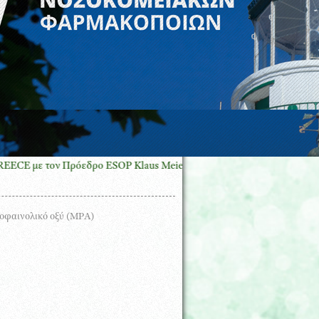
ε τον Πρόεδρο ESOP Klaus Meier στο πλαίσιο του συνεδρίου ECOP7
κοφαινολικό οξύ (ΜΡΑ)