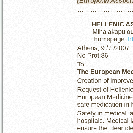
(European Associa
……………………
HELLENIC A
Mihalakopulou
homepage:
h
Athens, 9 /7 /2007
No Prot:86
To
The European Med
Creation of improve
Request of Hellenic
European Medicines
safe medication in 
Safety in medical la
hospitals. Medical 
ensure the clear ide