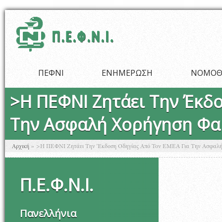
Παράκαμψη προς το κυρίως περιεχόμενο
ΠΕΦΝΙ
ΕΝΗΜΕΡΩΣΗ
ΝΟΜΟΘ
>Η ΠΕΦΝΙ Ζητάει Την Έκδ
Την Ασφαλή Χορήγηση Φα
Είστε εδώ
Αρχική
»
>Η ΠΕΦΝΙ Ζητάει Την Έκδοση Οδηγίας Από Τον ΕΜΕΑ Για Την Ασφαλή
Π
.
Ε
.
Φ
.
Ν
.
Ι
.
Πανελλήνια