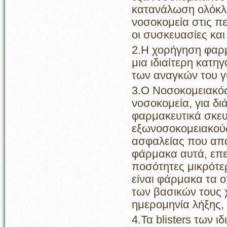
κατανάλωση ολόκλη
νοσοκομεία στις π
οι συσκευασίες και
2.Η χορήγηση φαρμ
μια ιδιαίτερη κατη
των αναγκών του γι
3.Ο Νοσοκομειακός
νοσοκομεία, για δι
φαρμακευτικά σκευ
εξωνοσοκομειακούς
ασφαλείας που απα
φάρμακα αυτά, επε
ποσότητες μικρότε
είναι φάρμακα τα 
των βασικών τους 
ημερομηνία λήξης,
4.Τα blisters των