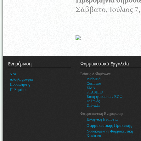
Ημερομηνία δημοσί
Σάββατο, Ιούλιος 7,
Ενημέρωση
Φαρμακευτικά Εργαλεία
Βάσεις Δεδομένων:
Νεα
PudMEd
Αλληλογραφία
Cochrane
Προσκλήσεις
EMA
Πολυμέσα
STABILIS
Βαση φαρμακων ΕΟΦ
Γαληνός
Univadis
Φαρμακευτική Ενημέρωση:
Ελληνική Εταιρεία
Φαρμακευτικής Πρακτικής
Νοσοκομειακή Φαρμακευτική
Nosfar.eu