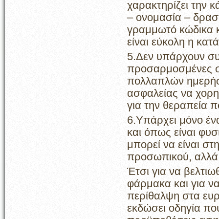
χαρακτηρίζει την 
– ονομασία – δραστ
γραμμωτό κώδικα κα
είναι εύκολη η κατ
5.Δεν υπάρχουν συ
προσαρμοσμένες στ
πολλαπλών ημερήσ
ασφαλείας να χορη
για την θεραπεία π
6.Υπάρχει μόνο έν
και όπως είναι φυσ
μπορεί να είναι στ
προσωπικού, αλλά ο
Έτσι για να βελτιω
φάρμακα και για να
περίθαλψη στα ευ
εκδώσει οδηγία πο