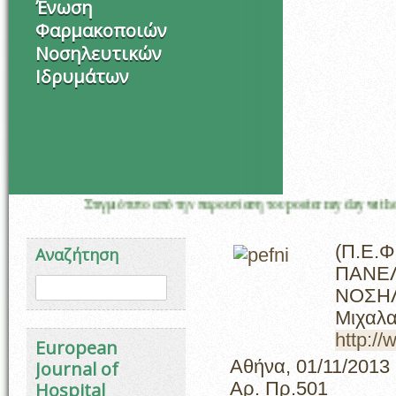
Ένωση
Φαρμακοποιών
Νοσηλευτικών
Ιδρυμάτων
Στιγμιότυπο από την παρουσίαση του poster my day with oncology 
(Π.Ε.Φ.
Αναζήτηση
ΠΑΝΕ
Φόρμα αναζήτησης
Αναζήτηση
ΝΟΣΗ
Μιχαλα
http://
European
Αθήνα, 01/11/2013
Journal of
Hospital
Αρ. Πρ.501