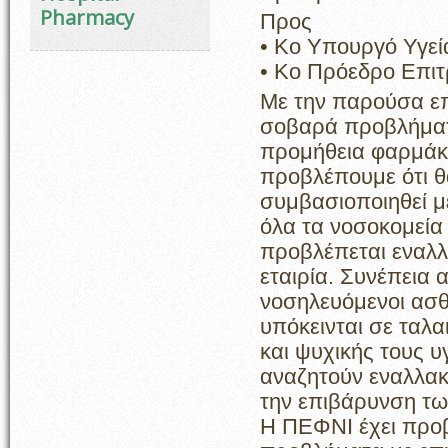
Pharmacy
Προς
• Κο Υπουργό Υγεί
• Κο Πρόεδρο Επι
Με την παρούσα επ
σοβαρά προβλήματα
προμήθεια φαρμάκ
προβλέπουμε ότι θ
συμβασιοποιηθεί μ
όλα τα νοσοκομεία 
προβλέπεται εναλλ
εταιρία. Συνέπεια 
νοσηλευόμενοι ασθε
υπόκεινται σε ταλ
και ψυχικής τους υ
αναζητούν εναλλακτ
την επιβάρυνση τ
Η ΠΕΦΝΙ έχει προβλ