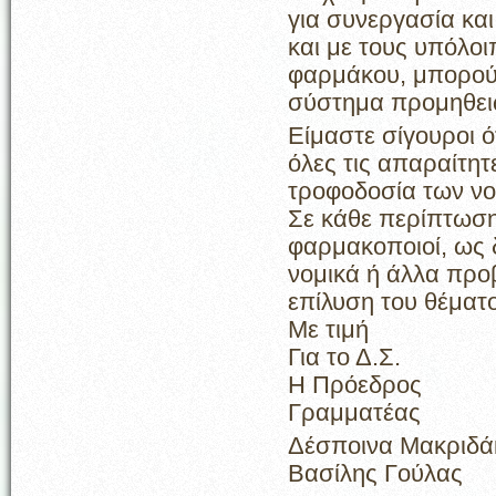
για συνεργασία κα
και με τους υπόλο
φαρμάκου, μπορούμ
σύστημα προμηθει
Είμαστε σίγουροι ότ
όλες τις απαραίτητ
τροφοδοσία των νο
Σε κάθε περίπτωση 
φαρμακοποιοί, ως 
νομικά ή άλλα προ
επίλυση του θέματ
Με τιμή
Για το Δ.Σ.
Η Πρ
Γραμματέας
Δέσπο
Βασίλης Γούλας