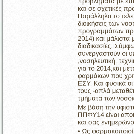
προβλήματα με επισ
και σε σχετικές πρ
Παράλληλα το τελευ
διοικήσεις των νο
προγραμμάτων προ
2014) και μάλιστα
διαδικασίες. Σύμφω
συνεργαστούν οι υ
,νοσηλευτική, τεχνι
για το 2014,και μ
φαρμάκων που χρησ
ΕΣΥ. Και φυσικά οι
τους -απλά μεταθέ
τμήματα των νοσοκ
Με βάση την υφιστ
ΠΠΦΥ14 είναι αποκ
και σας ενημερώνου
• Ως φαρμακοποιοί