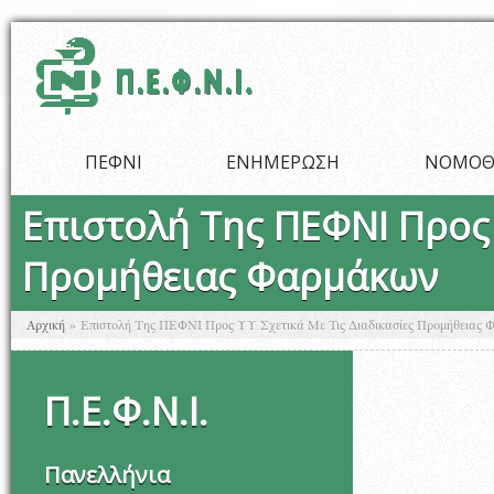
Παράκαμψη προς το κυρίως περιεχόμενο
ΠΕΦΝΙ
ΕΝΗΜΕΡΩΣΗ
ΝΟΜΟΘ
Επιστολή Της ΠΕΦΝΙ Προς 
Προμήθειας Φαρμάκων
Είστε εδώ
Αρχική
»
Επιστολή Της ΠΕΦΝΙ Προς ΥΥ Σχετικά Με Τις Διαδικασίες Προμήθειας
Π
.
Ε
.
Φ
.
Ν
.
Ι
.
Πανελλήνια