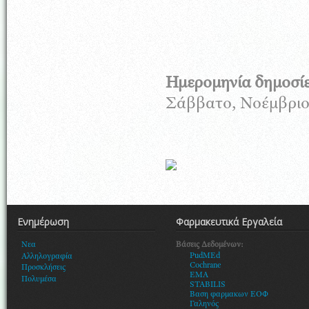
Ημερομηνία δημοσί
Σάββατο, Νοέμβριος
Ενημέρωση
Φαρμακευτικά Εργαλεία
Βάσεις Δεδομένων:
Νεα
PudMEd
Αλληλογραφία
Cochrane
Προσκλήσεις
EMA
Πολυμέσα
STABILIS
Βαση φαρμακων ΕΟΦ
Γαληνός