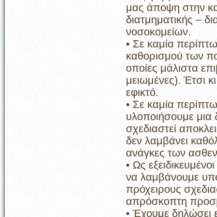
μας άποψη στην κα
διατμηματικής – δ
νοσοκομείων.
• Σε καμία περίπτ
καθορισμού των πο
οποίες μάλιστα επι
μειωμένες). Έτσι κ
εφικτό.
• Σε καμία περίπτω
υλοποιήσουμε μια δ
σχεδιαστεί αποκλει
δεν λαμβάνει καθόλ
ανάγκες των ασθε
• Ως εξειδικευμένο
να λαμβάνουμε υπό
πρόχειρους σχεδια
απρόσκοπτη προσβ
• Έχουμε δηλώσει 