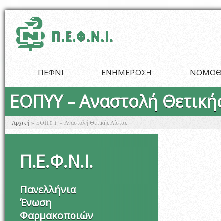
Παράκαμψη προς το κυρίως περιεχόμενο
ΠΕΦΝΙ
ΕΝΗΜΕΡΩΣΗ
ΝΟΜΟΘ
ΕΟΠΥΥ – Αναστολή Θετική
Είστε εδώ
Αρχική
»
ΕΟΠΥΥ – Αναστολή Θετικής Λίστας
Π
.
Ε
.
Φ
.
Ν
.
Ι
.
Πανελλήνια
Ένωση
Φαρμακοποιών