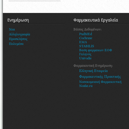
Ενημέρωση
Φαρμακευτικά Εργαλεία
Βάσεις Δεδομένων:
Νεα
PudMEd
Αλληλογραφία
Cochrane
Προσκλήσεις
EMA
Πολυμέσα
STABILIS
Βαση φαρμακων ΕΟΦ
Γαληνός
Univadis
Φαρμακευτική Ενημέρωση:
Ελληνική Εταιρεία
Φαρμακευτικής Πρακτικής
Νοσοκομειακή Φαρμακευτική
Nosfar.eu