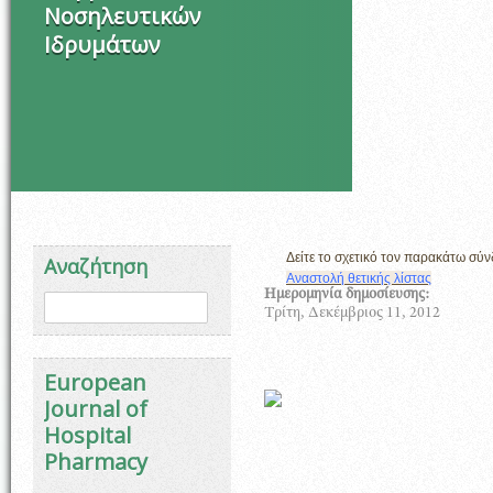
Νοσηλευτικών
Ιδρυμάτων
Δείτε το σχετικό τον παρακάτω σύν
Αναζήτηση
Αναστολή θετικής λίστας
Φόρμα αναζήτησης
Ημερομηνία δημοσίευσης:
Αναζήτηση
Τρίτη, Δεκέμβριος 11, 2012
European
Journal of
Hospital
Pharmacy