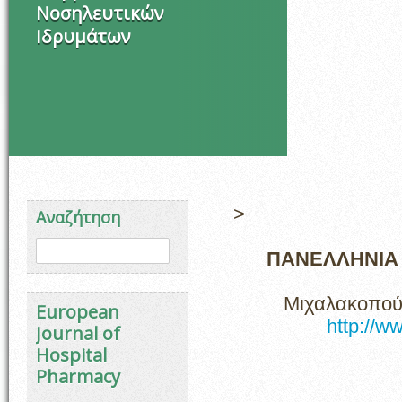
Νοσηλευτικών
Ιδρυμάτων
>
Αναζήτηση
Φόρμα αναζήτησης
Αναζήτηση
ΠΑΝΕΛΛΗΝΙΑ
Μιχαλακοπούλ
European
http://w
Journal of
Hospital
Pharmacy