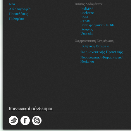
Βάσεις Δεδομένων:
Νεα
PudMEd
Αλληλογραφία
Cochrane
Προσκλήσεις
EMA
Πολυμέσα
STABILIS
Βαση φαρμακων ΕΟΦ
Γαληνός
Univadis
Φαρμακευτική Ενημέρωση:
Ελληνική Εταιρεία
Φαρμακευτικής Πρακτικής
Νοσοκομειακή Φαρμακευτική
Nosfar.eu
Κοινωνικοί σύνδεσμοι