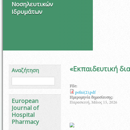
Νοσηλευτικών
Ιδρυμάτων
«Εκπαιδευτική δι
Αναζήτηση
Φόρμα αναζήτησης
Αναζήτηση
File:
pefni(2).pdf
Ημερομηνία δημοσίευσης:
European
Παρασκευή, Μάιος 15, 2026
Journal of
Hospital
Pharmacy