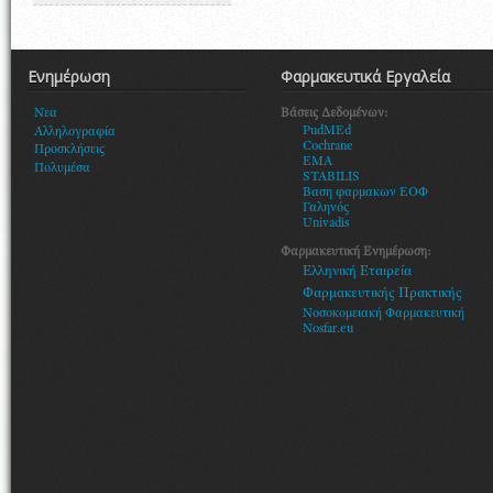
Ενημέρωση
Φαρμακευτικά Εργαλεία
Βάσεις Δεδομένων:
Νεα
PudMEd
Αλληλογραφία
Cochrane
Προσκλήσεις
EMA
Πολυμέσα
STABILIS
Βαση φαρμακων ΕΟΦ
Γαληνός
Univadis
Φαρμακευτική Ενημέρωση:
Ελληνική Εταιρεία
Φαρμακευτικής Πρακτικής
Νοσοκομειακή Φαρμακευτική
Nosfar.eu