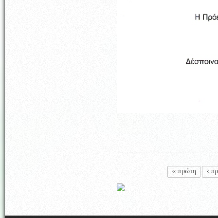
Σελίδες
« πρώτη
‹ π