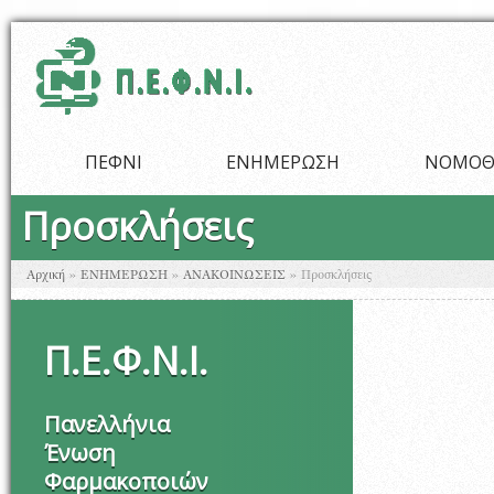
Παράκαμψη προς το κυρίως περιεχόμενο
ΠΕΦΝΙ
ΕΝΗΜΕΡΩΣΗ
ΝΟΜΟΘ
Προσκλήσεις
Είστε εδώ
Αρχική
»
ΕΝΗΜΕΡΩΣΗ
»
ΑΝΑΚΟΙΝΩΣΕΙΣ
»
Προσκλήσεις
Π
.
Ε
.
Φ
.
Ν
.
Ι
.
Πανελλήνια
Ένωση
Φαρμακοποιών