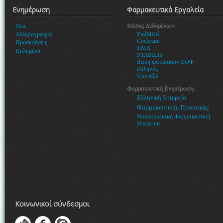
Ενημέρωση
Φαρμακευτικά Εργαλεία
Βάσεις Δεδομένων:
Νεα
PudMEd
Αλληλογραφία
Cochrane
Προσκλήσεις
EMA
Πολυμέσα
STABILIS
Βαση φαρμακων ΕΟΦ
Γαληνός
Univadis
Φαρμακευτική Ενημέρωση:
Ελληνική Εταιρεία
Φαρμακευτικής Πρακτικής
Νοσοκομειακή Φαρμακευτική
Nosfar.eu
Κοινωνικοί σύνδεσμοι