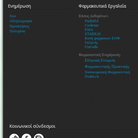
Ενημέρωση
Φαρμακευτικά Εργαλεία
Βάσεις Δεδομένων:
Νεα
PudMEd
Αλληλογραφία
Cochrane
Προσκλήσεις
EMA
Πολυμέσα
STABILIS
Βαση φαρμακων ΕΟΦ
Γαληνός
Univadis
Φαρμακευτική Ενημέρωση:
Ελληνική Εταιρεία
Φαρμακευτικής Πρακτικής
Νοσοκομειακή Φαρμακευτική
Nosfar.eu
Κοινωνικοί σύνδεσμοι