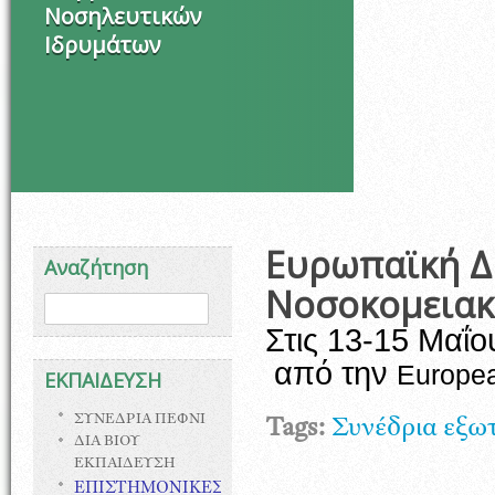
Νοσηλευτικών
Ιδρυμάτων
Ευρωπαϊκή Δ
Αναζήτηση
Νοσοκομειακ
Φόρμα αναζήτησης
Αναζήτηση
Στις 13-15 Μαΐο
από την
Europea
ΕΚΠΑΙΔΕΥΣΗ
ΣΥΝΕΔΡΙΑ ΠΕΦΝΙ
Tags:
Συνέδρια εξω
ΔΙΑ ΒΙΟΥ
ΕΚΠΑΙΔΕΥΣΗ
ΕΠΙΣΤΗΜΟΝΙΚΕΣ