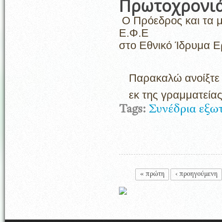
Πρωτοχρονιά
Ο Πρόεδρος και τα 
Ε.Φ.Ε
στο Εθνικό Ίδρυμα 
Παρακαλώ ανοίξτε 
εκ της γραμματεία
Tags:
Συνέδρια εξω
Σελίδες
« πρώτη
‹ προηγούμενη