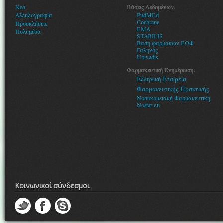
Βάσεις Δεδομένων:
Νεα
PudMEd
Αλληλογραφία
Cochrane
Προσκλήσεις
EMA
Πολυμέσα
STABILIS
Βαση φαρμακων ΕΟΦ
Γαληνός
Univadis
Φαρμακευτική Ενημέρωση:
Ελληνική Εταιρεία
Φαρμακευτικής Πρακτικής
Νοσοκομειακή Φαρμακευτική
Nosfar.eu
Κοινωνικοί σύνδεσμοι