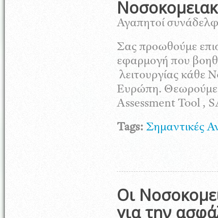
Νοσοκομειακ
Αγαπητοί συνάδελφ
Σας προωθούμε επισ
εφαρμογή που βοηθά
λειτουργίας κάθε Ν
Ευρώπη. Θεωρούμε ό
Assessment Tool , 
Tags:
Σημαντικές Α
Οι Νοσοκομε
για την ασφά