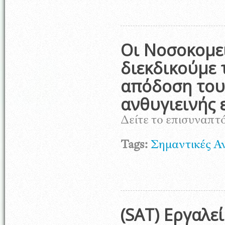
Οι Νοσοκομε
διεκδικούμε τ
απόδοση του 
ανθυγιεινής 
Δείτε το επισυναπτ
Tags:
Σημαντικές Α
(SAT) Εργαλε