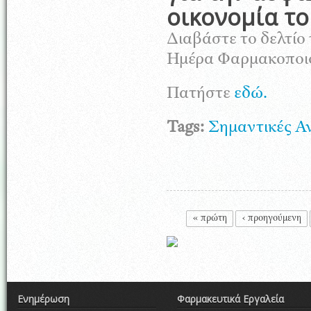
οικονομία το
Διαβάστε το δελτί
Ημέρα Φαρμακοποι
Πατήστε
εδώ.
Tags:
Σημαντικές Α
Σελίδες
« πρώτη
‹ προηγούμενη
Ενημέρωση
Φαρμακευτικά Εργαλεία