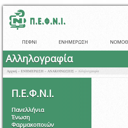
Παράκαμψη προς το κυρίως περιεχόμενο
ΠΕΦΝΙ
ΕΝΗΜΕΡΩΣΗ
ΝΟΜΟΘ
Αλληλογραφία
Είστε εδώ
Αρχική
»
ΕΝΗΜΕΡΩΣΗ
»
ΑΝΑΚΟΙΝΩΣΕΙΣ
»
Αλληλογραφία
Π
.
Ε
.
Φ
.
Ν
.
Ι
.
Πανελλήνια
Ένωση
Φαρμακοποιών