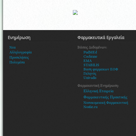
Ενημέρωση
Φαρμακευτικά Εργαλεία
Βάσεις Δεδομένων:
Νεα
PudMEd
Αλληλογραφία
Cochrane
Προσκλήσεις
EMA
Πολυμέσα
STABILIS
Βαση φαρμακων ΕΟΦ
Γαληνός
Univadis
Φαρμακευτική Ενημέρωση:
Ελληνική Εταιρεία
Φαρμακευτικής Πρακτικής
Νοσοκομειακή Φαρμακευτική
Nosfar.eu