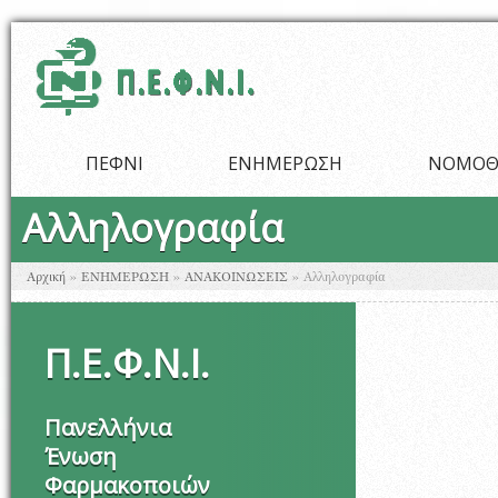
Παράκαμψη προς το κυρίως περιεχόμενο
ΠΕΦΝΙ
ΕΝΗΜΕΡΩΣΗ
ΝΟΜΟΘ
Αλληλογραφία
Είστε εδώ
Αρχική
»
ΕΝΗΜΕΡΩΣΗ
»
ΑΝΑΚΟΙΝΩΣΕΙΣ
»
Αλληλογραφία
Π
.
Ε
.
Φ
.
Ν
.
Ι
.
Πανελλήνια
Ένωση
Φαρμακοποιών